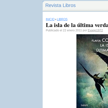
Revista Libros
INICIO
›
LIBROS
La isla de la última verda
Publicado el 22 enero 2011 por
Evagp1972