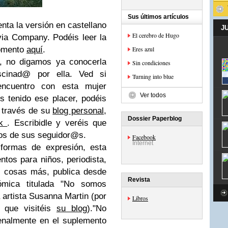
Sus últimos artículos
enta la versión en castellano
J
El cerebro de Hugo
ia Company. Podéis leer la
momento
aquí
.
Eres azul
, no digamos ya conocerla
Sin condiciones
scinad@ por ella. Ved si
Turning into blue
ncuentro con esta mujer
Ver todos
s tenido ese placer, podéis
 través de su
blog personal
,
Dossier Paperblog
ok
. Escribidle y veréis que
os de sus seguidor@s.
Facebook
Internet
formas de expresión, esta
ntos para niños, periodista,
il cosas más, publica desde
Revista
ómica titulada "No somos
 artista Susanna Martin (por
Libros
 que visitéis
su blog
)."No
nalmente en el suplemento