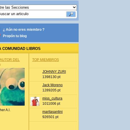
¿ Aún no eres miembro ?
Propón tu blog
A COMUNIDAD LIBROS
 AUTOR DEL
TOP MIEMBROS
A
JOHNNY ZURI
1398130 pt
Jack Moreno
1289205 pt
miss_cultura
1011006 pt
her A.l.
maritasantini
926501 pt