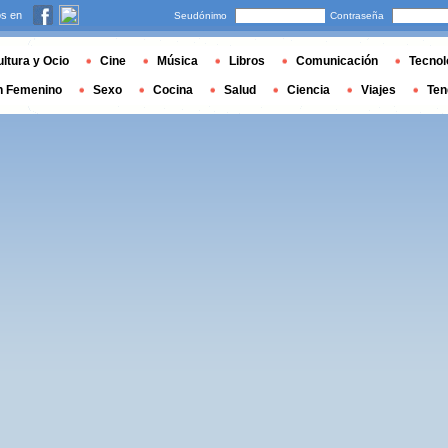
s en
Seudónimo
Contraseña
ltura y Ocio
Cine
Música
Libros
Comunicación
Tecnol
n Femenino
Sexo
Cocina
Salud
Ciencia
Viajes
Ten