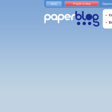
Inicio
Propón tu blog
Sígueno
Cu
E