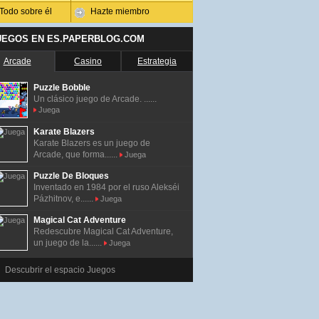
Todo sobre él
Hazte miembro
UEGOS EN ES.PAPERBLOG.COM
Arcade
Casino
Estrategia
Puzzle Bobble
Un clásico juego de Arcade. ......
Juega
Karate Blazers
Karate Blazers es un juego de
Arcade, que forma......
Juega
Puzzle De Bloques
Inventado en 1984 por el ruso Alekséi
Pázhitnov, e......
Juega
Magical Cat Adventure
Redescubre Magical Cat Adventure,
un juego de la......
Juega
Descubrir el espacio Juegos