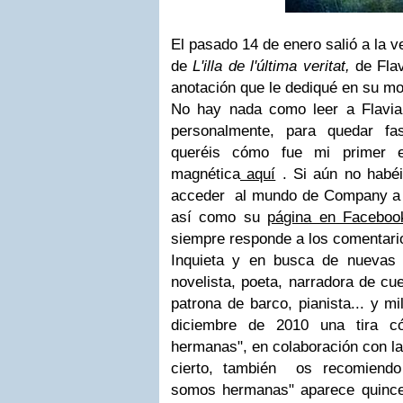
El pasado 14 de enero salió a la v
de
L'illa de l'última veritat,
de Flav
anotación que le dediqué en su 
No hay nada como leer a Flavia
personalmente, para quedar fa
queréis cómo fue mi primer e
magnética
aquí
. Si aún no habéi
acceder al mundo de Company a
así como su
página en Facebo
siempre responde a los comentari
Inquieta y en busca de nuevas 
novelista, poeta, narradora de cue
patrona de barco, pianista... y m
diciembre de 2010 una tira c
hermanas", en colaboración con la
cierto, también os recomiendo
somos hermanas" aparece quince