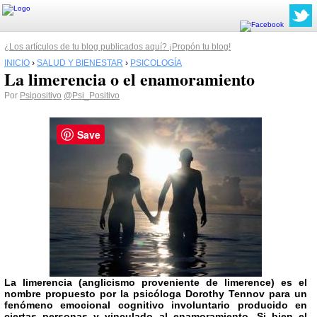
¿Los artículos de tu blog publicados aquí? ¡Propón tu blog!
INICIO
›
SALUD Y BIENESTAR
›
PSICOLOGÍA
La limerencia o el enamoramiento
Por
Psipositivo
@Psi_Positivo
Save
La
limerencia
(anglicismo proveniente de limerence) es el
nombre propuesto por la psicóloga Dorothy Tennov para un
fenómeno emocional cognitivo involuntario producido en
ciertas personas y vinculado al
enamoramiento
. Si bien el