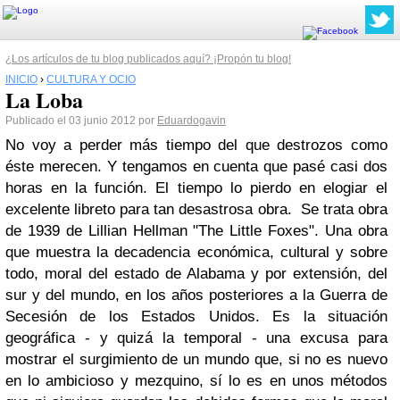
¿Los artículos de tu blog publicados aquí? ¡Propón tu blog!
INICIO
›
CULTURA Y OCIO
La Loba
Publicado el 03 junio 2012 por
Eduardogavin
No voy a perder más tiempo del que destrozos como
éste merecen. Y tengamos en cuenta que pasé casi dos
horas en la función. El tiempo lo pierdo en elogiar el
excelente libreto para tan desastrosa obra. Se trata obra
de 1939 de Lillian Hellman "The Little Foxes". Una obra
que muestra la decadencia económica, cultural y sobre
todo, moral del estado de Alabama y por extensión, del
sur y del mundo, en los años posteriores a la Guerra de
Secesión de los Estados Unidos. Es la situación
geográfica - y quizá la temporal - una excusa para
mostrar el surgimiento de un mundo que, si no es nuevo
en lo ambicioso y mezquino, sí lo es en unos métodos