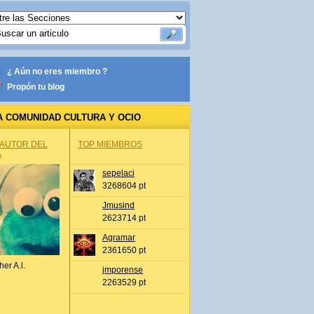
¿ Aún no eres miembro ?
Propón tu blog
A COMUNIDAD CULTURA Y OCIO
 AUTOR DEL
TOP MIEMBROS
A
sepelaci
3268604 pt
Jmusind
2623714 pt
Agramar
2361650 pt
her A.l.
jmporense
2263529 pt