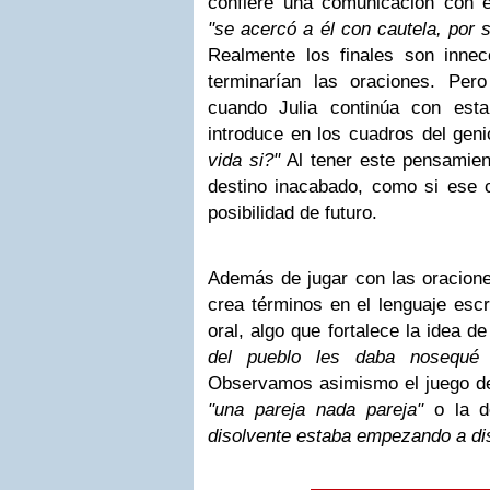
confiere una comunicación con el
"se acercó a él con cautela, por s
Realmente los finales son inne
terminarían las oraciones. Per
cuando Julia continúa con est
introduce en los cuadros del gen
vida si?"
Al tener este pensamien
destino inacabado, como si ese co
posibilidad de futuro.
Además de jugar con las oracione
crea términos en el lenguaje escr
oral, algo que fortalece la idea d
del pueblo les daba nosequé l
Observamos asimismo el juego de 
"una pareja nada pareja"
o la d
disolvente estaba empezando a di