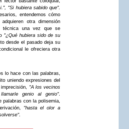
 lector bastante coloquial,
i.", "Si hubiera sabido que".
cesarios, entendemos cómo
o adquieren otra dimensión
a técnica una vez que se
io
"¿Qué hubiera sido de su
to desde el pasado deja su
ndicional le ofreciera otra
s lo hace con las palabras,
ito uniendo expresiones del
e imprecisión,
"A los vecinos
lamarle genio al genio"
.
palabras con la polisemia,
erivación,
"hasta el olor a
solverse"
.