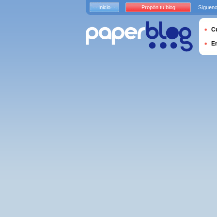
Inicio
Propón tu blog
Sígueno
Cu
E