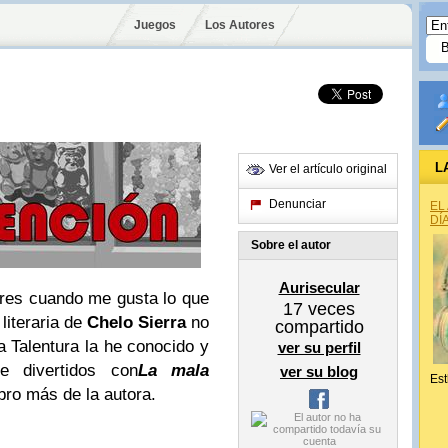
Juegos
Los Autores
L
Ver el artículo original
Denunciar
EL
DÍ
Sobre el autor
Aurisecular
res cuando me gusta lo que
17
veces
 literaria de
Chelo Sierra
no
compartido
a Talentura la he conocido y
ver su perfil
e divertidos con
La mala
ver su blog
Est
ibro más de la autora.