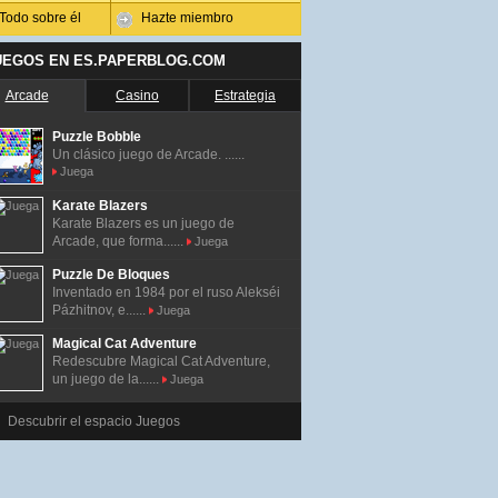
Todo sobre él
Hazte miembro
UEGOS EN ES.PAPERBLOG.COM
Arcade
Casino
Estrategia
Puzzle Bobble
Un clásico juego de Arcade. ......
Juega
Karate Blazers
Karate Blazers es un juego de
Arcade, que forma......
Juega
Puzzle De Bloques
Inventado en 1984 por el ruso Alekséi
Pázhitnov, e......
Juega
Magical Cat Adventure
Redescubre Magical Cat Adventure,
un juego de la......
Juega
Descubrir el espacio Juegos