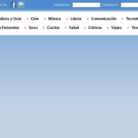
s en
Seudónimo
Contraseña
ltura y Ocio
Cine
Música
Libros
Comunicación
Tecnol
n Femenino
Sexo
Cocina
Salud
Ciencia
Viajes
Ten