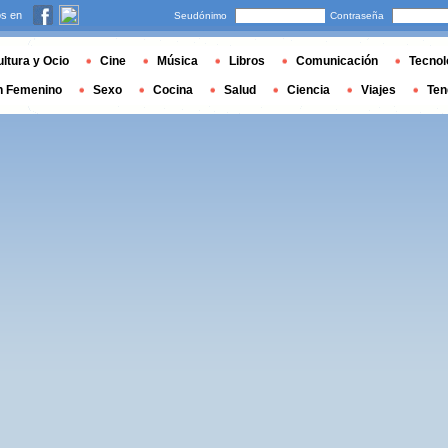
s en
Seudónimo
Contraseña
ltura y Ocio
Cine
Música
Libros
Comunicación
Tecnol
n Femenino
Sexo
Cocina
Salud
Ciencia
Viajes
Ten