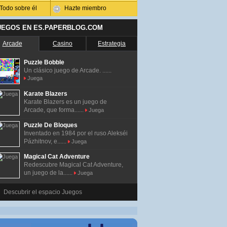
Todo sobre él
Hazte miembro
UEGOS EN ES.PAPERBLOG.COM
Arcade
Casino
Estrategia
Puzzle Bobble
Un clásico juego de Arcade. ......
Juega
Karate Blazers
Karate Blazers es un juego de
Arcade, que forma......
Juega
Puzzle De Bloques
Inventado en 1984 por el ruso Alekséi
Pázhitnov, e......
Juega
Magical Cat Adventure
Redescubre Magical Cat Adventure,
un juego de la......
Juega
Descubrir el espacio Juegos