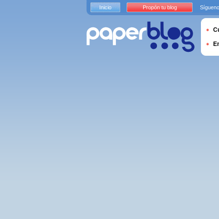
Inicio
Propón tu blog
Sígueno
Cu
E