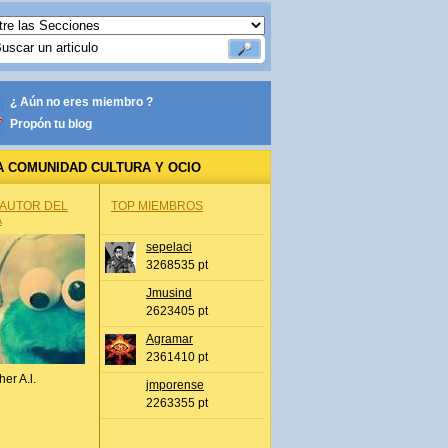
¿ Aún no eres miembro ?
Propón tu blog
A COMUNIDAD CULTURA Y OCIO
 AUTOR DEL
TOP MIEMBROS
A
sepelaci
3268535 pt
Jmusind
2623405 pt
Agramar
2361410 pt
her A.l.
jmporense
2263355 pt