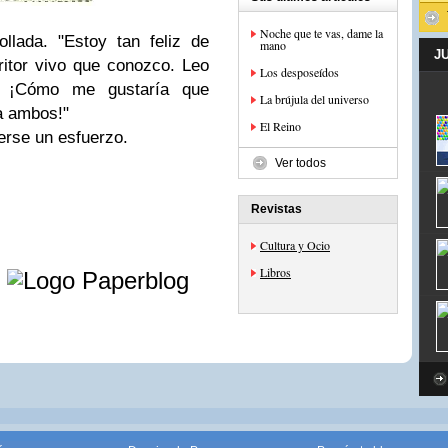
Noche que te vas, dame la
llada. "Estoy tan feliz de
mano
J
ritor vivo que conozco. Leo
Los desposeídos
. ¡Cómo me gustaría que
La brújula del universo
ía ambos!"
El Reino
rse un esfuerzo.
Ver todos
Revistas
Cultura y Ocio
e
Libros