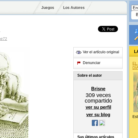
Juegos
Los Autores
r
ne72
L
Ver el artículo original
Denunciar
EL
DÍ
Sobre el autor
Brisne
309
veces
compartido
ver su perfil
ver su blog
Est
Sus últimos artículos