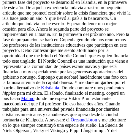
primera fase del proyecto se desarrolló en Islandia, en la primavera
de este año. De aquella experiencia todavía arrastro un pequeño
artículo que me prometí escribir sobre la crisis financiera que vivió la
isla hace justo un año. Y que llevó al país a la bancarrota. Un
artículo que todavía no he escrito. Esperando tener una mejor
ocasión para ello. Ahora la segunda parte del proyecto se
implementará en Lituania. En la primavera del próximo año. Pero la
fase de preparación se hará en Copenhagen donde nos reuniremos
los profesores de las instituciones educativas que participan en este
proyecto. Debo confesar que me siento afortunado por la
oportunidad que me brinda el
Nordic Council
que es quien financia
todo este tinglado. El Nordic Council es una institución que viene a
representar a la comunidad de países escandinavos y que está
financiada muy especialmente por las generosas aportaciones del
gobierno noruego. Supongo que acabaré haciéndome una foto con
la famosa sirenita de la capital danesa. Y me daré un garbeo por el
barrio alternativo de
Kristiania
. Donde compraré unos pendientes
hippies
para mi chica. El sábado, finalizado el
meeting
, cogeré un
bus hacia
Malmö
donde me espera Viktor P. un estudiante
macedonio del que fui profesor. De eso hace dos años. Cuando
trabajaba para una universidad privada financiada por
charities
cristianas americanas y canadienses que opera desde la ciudad
portuaria de Klaipeda. Atravesaré el
Öresundsbron
y me adentraré
en lo que siempre constituyó una especie de sueño. La Suecia de
Niels Olgerson, Vicky el Vikingo y Pippi L
å
ngstrump . Y del