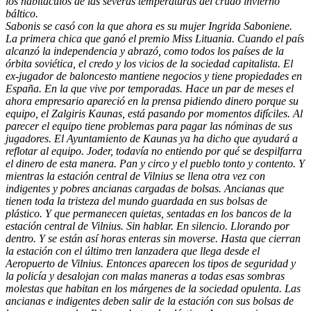
los habitáculos de las severas temperaturas del crudo invierno
báltico.
Sabonis se casó con la que ahora es su mujer Ingrida Saboniene.
La primera chica que ganó el premio Miss Lituania. Cuando el país
alcanzó la independencia y abrazó, como todos los países de la
órbita soviética, el credo y los vicios de la sociedad capitalista. El
ex-jugador de baloncesto mantiene negocios y tiene propiedades en
España. En la que vive por temporadas. Hace un par de meses el
ahora empresario apareció en la prensa pidiendo dinero porque su
equipo, el Zalgiris Kaunas, está pasando por momentos difíciles. Al
parecer el equipo tiene problemas para pagar las nóminas de sus
jugadores. El Ayuntamiento de Kaunas ya ha dicho que ayudará a
reflotar al equipo. Joder, todavía no entiendo por qué se despilfarra
el dinero de esta manera. Pan y circo y el pueblo tonto y contento. Y
mientras la estación central de Vilnius se llena otra vez con
indigentes y pobres ancianas cargadas de bolsas. Ancianas que
tienen toda la tristeza del mundo guardada en sus bolsas de
plástico. Y que permanecen quietas, sentadas en los bancos de la
estación central de Vilnius. Sin hablar. En silencio. Llorando por
dentro. Y se están así horas enteras sin moverse. Hasta que cierran
la estación con el último tren lanzadera que llega desde el
Aeropuerto de Vilnius. Entonces aparecen los tipos de seguridad y
la policía y desalojan con malas maneras a todas esas sombras
molestas que habitan en los márgenes de la sociedad opulenta. Las
ancianas e indigentes deben salir de la estación con sus bolsas de