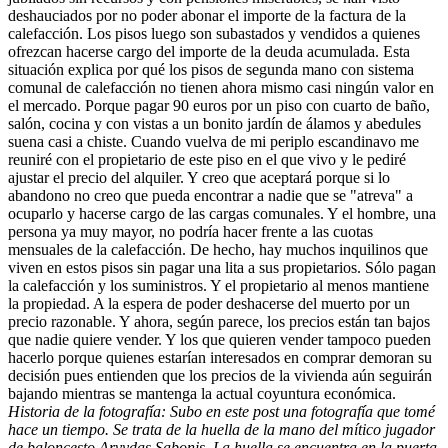
deshauciados por no poder abonar el importe de la factura de la
calefacción. Los pisos luego son subastados y vendidos a quienes
ofrezcan hacerse cargo del importe de la deuda acumulada. Esta
situación explica por qué los pisos de segunda mano con sistema
comunal de calefacción no tienen ahora mismo casi ningún valor en
el mercado. Porque pagar 90 euros por un piso con cuarto de baño,
salón, cocina y con vistas a un bonito jardín de álamos y abedules
suena casi a chiste. Cuando vuelva de mi periplo escandinavo me
reuniré con el propietario de este piso en el que vivo y le pediré
ajustar el precio del alquiler. Y creo que aceptará porque si lo
abandono no creo que pueda encontrar a nadie que se "atreva" a
ocuparlo y hacerse cargo de las cargas comunales. Y el hombre, una
persona ya muy mayor, no podría hacer frente a las cuotas
mensuales de la calefacción. De hecho, hay muchos inquilinos que
viven en estos pisos sin pagar una lita a sus propietarios. Sólo pagan
la calefacción y los suministros. Y el propietario al menos mantiene
la propiedad. A la espera de poder deshacerse del
muerto
por un
precio razonable. Y ahora, según parece, los precios están tan bajos
que nadie quiere vender. Y los que quieren vender tampoco pueden
hacerlo porque quienes estarían interesados en comprar demoran su
decisión pues entienden que los precios de la vivienda aún seguirán
bajando mientras se mantenga la actual coyuntura económica.
Historia de la fotografía
:
Subo en este post una fotografía que tomé
hace un tiempo. Se trata de la huella de la mano del mítico jugador
de baloncesto Arvydas Sabonis. La huella se encuentra en la puerta