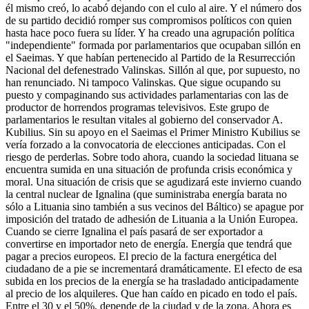
él mismo creó, lo acabó dejando con el culo al aire. Y el número dos
de su partido decidió romper sus compromisos políticos con quien
hasta hace poco fuera su líder. Y ha creado una agrupación política
"independiente" formada por parlamentarios que ocupaban sillón en
el Saeimas. Y que habían pertenecido al Partido de la Resurrección
Nacional del defenestrado Valinskas. Sillón al que, por supuesto, no
han renunciado. Ni tampoco Valinskas. Que sigue ocupando su
puesto y compaginando sus actividades parlamentarias con las de
productor de horrendos programas televisivos. Este grupo de
parlamentarios le resultan vitales al gobierno del conservador A.
Kubilius. Sin su apoyo en el Saeimas el Primer Ministro Kubilius se
vería forzado a la convocatoria de elecciones anticipadas. Con el
riesgo de perderlas. Sobre todo ahora, cuando la sociedad lituana se
encuentra sumida en una situación de profunda crisis económica y
moral. Una situación de crisis que se agudizará este invierno cuando
la central nuclear de Ignalina (que suministraba energía barata no
sólo a Lituania sino también a sus vecinos del Báltico) se apague por
imposición del tratado de adhesión de Lituania a la Unión Europea.
Cuando se cierre Ignalina el país pasará de ser exportador a
convertirse en importador neto de energía. Energía que tendrá que
pagar a precios europeos. El precio de la factura energética del
ciudadano de a pie se incrementará dramáticamente. El efecto de esa
subida en los precios de la energía se ha trasladado anticipadamente
al precio de los alquileres. Que han caído en picado en todo el país.
Entre el 30 y el 50%, depende de la ciudad y de la zona. Ahora es