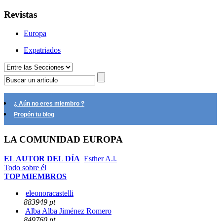
Revistas
Europa
Expatriados
¿ Aún no eres miembro ?
Propón tu blog
LA COMUNIDAD EUROPA
EL AUTOR DEL DÍA
Esther A.l.
Todo sobre él
TOP MIEMBROS
eleonoracastelli
883949 pt
Alba Alba Jiménez Romero
849760 pt