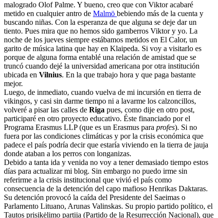
malogrado Olof Palme. Y bueno, creo que con Viktor acabaré
metido en cualquier antro de
Malmö
bebiendo más de la cuenta y
buscando niñas. Con la esperanza de que alguna se deje
dar un
tiento
. Pues mira que no hemos sido gamberros Viktor y yo. La
noche de los jueves siempre estábamos metidos en
El Calor
, un
garito de música latina que hay en Klaipeda. Si voy a visitarlo es
porque de alguna forma entablé una relación de amistad que se
truncó cuando dejé la universidad americana por otra institución
ubicada en
Vilnius
. En la que trabajo hora y que paga bastante
mejor.
Luego, de inmediato, cuando vuelva de mi incursión en tierra de
vikingos, y casi sin darme tiempo ni a lavarme los calzoncillos,
volveré a pisar las calles de
Riga
pues, como dije en otro post,
participaré en otro proyecto educativo. Éste financiado por el
Programa Erasmus LLP (que es un Erasmus para
profes
). Si no
fuera por las condiciones climáticas y por la crisis económica que
padece el país podría decir que estaría viviendo en la
tierra de jauja
donde ataban a los perros con longanizas.
Debido a tanta ida y venida no voy a tener demasiado tiempo estos
días para actualizar mi blog. Sin embargo no puedo irme sin
referirme a la crisis institucional que vivió el país como
consecuencia de la detención del capo mafioso Henrikas Daktaras.
Su detención provocó la caída del Presidente del
Saeimas
o
Parlamento Lituano, Arunas Valinskas. Su propio partido político, el
Tautos prisikėlimo partija (Partido de la Resurrección Nacional)
,
que