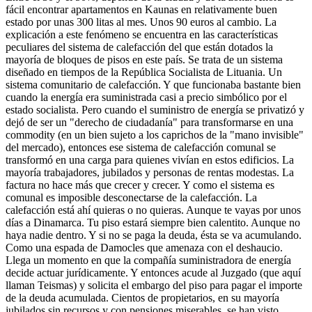
fácil encontrar apartamentos en Kaunas en relativamente buen
estado por unas 300 litas al mes. Unos 90 euros al cambio. La
explicación a este fenómeno se encuentra en las características
peculiares del sistema de calefacción del que están dotados la
mayoría de bloques de pisos en este país. Se trata de un sistema
diseñado en tiempos de la República Socialista de Lituania. Un
sistema comunitario de calefacción. Y que funcionaba bastante bien
cuando la energía era suministrada casi a precio simbólico por el
estado socialista. Pero cuando el suministro de energía se privatizó y
dejó de ser un "derecho de ciudadanía" para transformarse en una
commodity
(en un bien sujeto a los caprichos de la "mano invisible"
del mercado), entonces ese sistema de calefacción comunal se
transformó en una carga para quienes vivían en estos edificios. La
mayoría trabajadores, jubilados y personas de rentas modestas. La
factura no hace más que crecer y crecer. Y como el sistema es
comunal es imposible desconectarse de la calefacción. La
calefacción está ahí quieras o no quieras. Aunque te vayas por unos
días a Dinamarca. Tu piso estará siempre bien calentito. Aunque no
haya nadie dentro. Y si no se paga la deuda, ésta se va acumulando.
Como una espada de Damocles que amenaza con el deshaucio.
Llega un momento en que la compañía suministradora de energía
decide actuar jurídicamente. Y entonces acude al Juzgado (que aquí
llaman
Teismas)
y solicita el embargo del piso para pagar el importe
de la deuda acumulada. Cientos de propietarios, en su mayoría
jubilados sin recursos y con pensiones miserables, se han visto