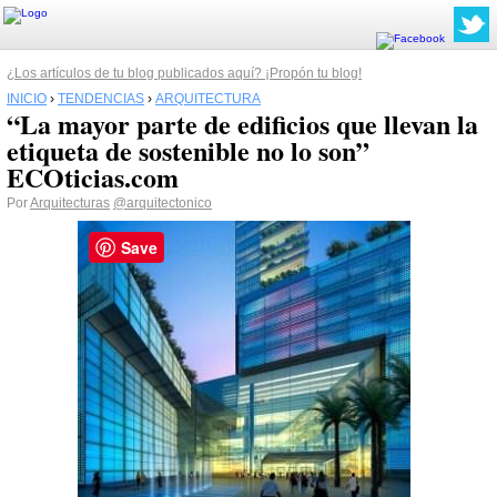
¿Los artículos de tu blog publicados aquí? ¡Propón tu blog!
INICIO
›
TENDENCIAS
›
ARQUITECTURA
“La mayor parte de edificios que llevan la
etiqueta de sostenible no lo son”
ECOticias.com
Por
Arquitecturas
@arquitectonico
Save