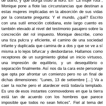
de diario, y que otorga título al libro. En “La mujer rota”,
Monique pone a flote las circunstancias que destinan a
estas mujeres implicadas en la absorción de sus vidas
por la constante pregunta: Y el mundo, ¿qué? Escrito
con una sutil emoción cotidiana, este largo cuento es
también elevado al nivel del testimonio pasajero sobre la
concreción del rol impuesto. Monique describe, como
una tiza pulcra y eficiente, el camino de una sociedad
infante y duplicada que camina de a dos y que se ve a sí
misma a lo lejos bifurcar y desbordarse. Hallamos como
receptores de un surgimiento global un inicio virtuoso,
una impresión de equilibrio, y un desequilibrio o
separación finalmente. Así nos da la cara este personaje
que opta por afrontar un comienzo pero no un final de
dichas dimensiones: “Lunes, 13 de setiembre […] Va a
caer la noche pero el atardecer está todavía templado.
Es uno de esos instantes conmovedores en que la tierra
está tan de acuerdo con los hombres que parece
imposible que todos no sean felices”. Fiel al tema del