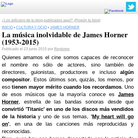
¿Los artículos de tu blog publicados aquí? ¡Propón tu blog!
INICIO
›
CULTURA Y OCIO
›
JAMES HORNER
La música inolvidable de James Horner
(1953-2015)
Publicado el 23 junio 2015 por
Reyloren
Quienes amamos el cine somos capaces de reconocer
el nombre no sólo de actores, sino también de
directores, guionistas, productores e incluso
algún
compositor
. Estos últimos son, quizás, los menos, por
eso
tienen mayor mérito cuando los recordamos
. Uno
de esos músicos que la mayoría conoce es
James
Horner
, estrella de las bandas sonoras desde que
convirtió 'Titanic' en uno de los discos más vendidos
de la historia
y uno de sus temas,
'
My heart will go
on
'
, en una de las canciones más reproducidas y
reconocidas.