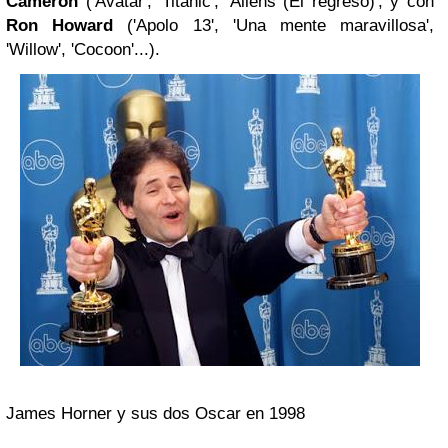
Cameron
('Avatar', 'Titanic', 'Aliens (El regreso)'; y con
Ron Howard
('Apolo 13', 'Una mente maravillosa',
'Willow', 'Cocoon'...).
James Horner y sus dos Oscar en 1998