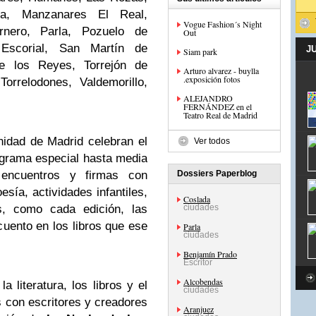
da, Manzanares El Real,
Vogue Fashion´s Night
arnero, Parla, Pozuelo de
Out
Escorial, San Martín de
J
Siam park
 los Reyes, Torrejón de
Arturo alvarez - buylla
.exposición fotos
orrelodones, Valdemorillo,
ALEJANDRO
FERNÁNDEZ en el
Teatro Real de Madrid
idad de Madrid celebran el
Ver todos
grama especial hasta media
encuentros y firmas con
Dossiers Paperblog
oesía, actividades infantiles,
Coslada
, como cada edición, las
ciudades
cuento en los libros que ese
Parla
ciudades
Benjamín Prado
Escritor
Alcobendas
a literatura, los libros y el
ciudades
s con escritores y creadores
Aranjuez