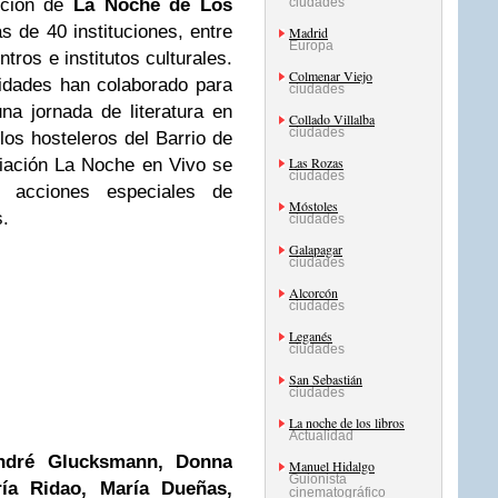
dición de
La Noche de Los
ciudades
de 40 instituciones, entre
Madrid
Europa
ros e institutos culturales.
Colmenar Viejo
idades han colaborado para
ciudades
a jornada de literatura en
Collado Villalba
ciudades
os hosteleros del Barrio de
Las Rozas
ciación La Noche en Vivo se
ciudades
acciones especiales de
Móstoles
s.
ciudades
Galapagar
ciudades
Alcorcón
ciudades
Leganés
ciudades
San Sebastián
ciudades
La noche de los libros
Actualidad
ndré Glucksmann, Donna
Manuel Hidalgo
Guionista
ía Ridao, María Dueñas,
cinematográfico