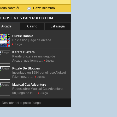
Todo sobre él
Hazte miembro
UEGOS EN ES.PAPERBLOG.COM
Arcade
Casino
Estrategia
Puzzle Bobble
Un clásico juego de Arcade. ......
Juega
Karate Blazers
Karate Blazers es un juego de
Arcade, que forma......
Juega
Puzzle De Bloques
Inventado en 1984 por el ruso Alekséi
Pázhitnov, e......
Juega
Magical Cat Adventure
Redescubre Magical Cat Adventure,
un juego de la......
Juega
Descubrir el espacio Juegos