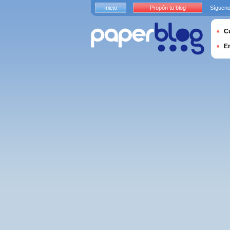
Inicio
Propón tu blog
Sígueno
Cu
E