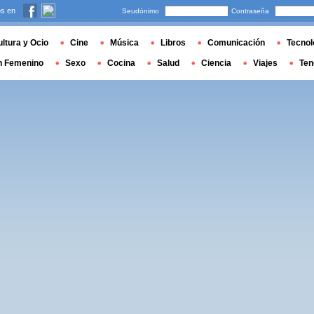
s en
Seudónimo
Contraseña
ltura y Ocio
Cine
Música
Libros
Comunicación
Tecnol
n Femenino
Sexo
Cocina
Salud
Ciencia
Viajes
Ten