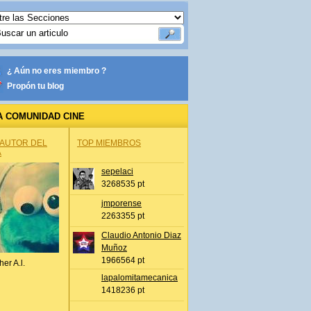
¿ Aún no eres miembro ?
Propón tu blog
A COMUNIDAD CINE
 AUTOR DEL
TOP MIEMBROS
A
sepelaci
3268535 pt
jmporense
2263355 pt
Claudio Antonio Diaz
Muñoz
1966564 pt
her A.l.
lapalomitamecanica
1418236 pt