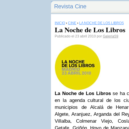
Revista Cine
INICIO
›
CINE
›
LA NOCHE DE LOS LIBROS
La Noche de Los Libros
Publicado el 23 abril 2010 por
Galeria59
La Noche de Los Libros
se ha c
en la agenda cultural de los 
municipios de Alcalá de Henar
Algete, Aranjuez, Arganda del Re
Villalba, Colmenar Viejo, Cos
Getafe, Griñón, Hoyo de Manzan