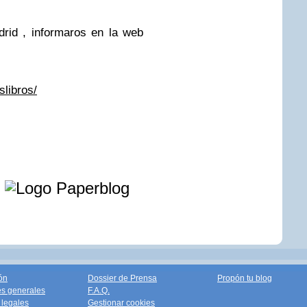
rid , informaros en la web
slibros/
e
ón
Dossier de Prensa
Propón tu blog
s generales
F.A.Q.
legales
Gestionar cookies