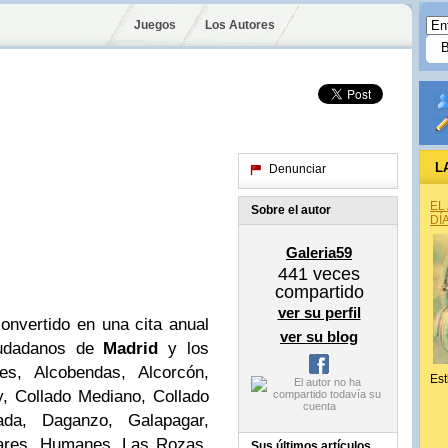
Juegos
Los Autores
L
Denunciar
EL
Sobre el autor
DÍ
Galeria59
441
veces
compartido
ver su perfil
onvertido en una cita anual
ver su blog
ciudadanos de
Madrid
y los
es, Alcobendas, Alcorcón,
Est
y, Collado Mediano, Collado
lada, Daganzo, Galapagar,
ares, Humanes, Las Rozas,
Sus últimos artículos