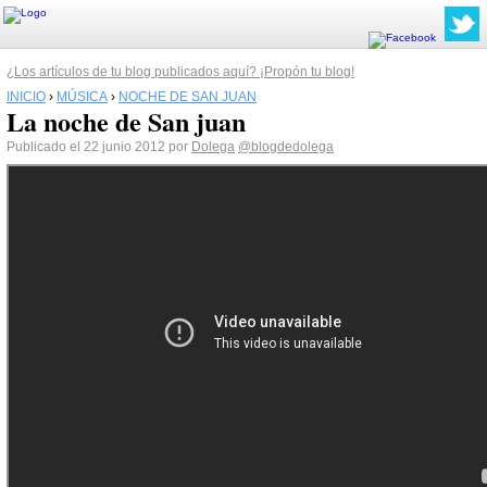
¿Los artículos de tu blog publicados aquí? ¡Propón tu blog!
INICIO
›
MÚSICA
›
NOCHE DE SAN JUAN
La noche de San juan
Publicado el 22 junio 2012 por
Dolega
@blogdedolega