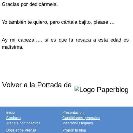
Gracias por dedicármela.
Yo también te quiero, pero cántala bajito, please….
Ay mi cabeza….. si es que la resaca a esta edad es
malísima.
Volver a la Portada de
Inicio
Presentación
Contacto
Condiciones generales
Trabaja con nosotros
Menciones legales
Dossier de Prensa
Propón tu blog