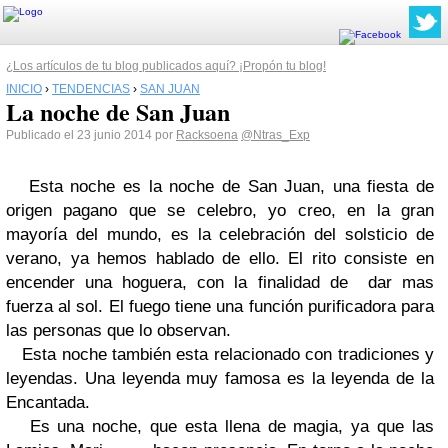
¿Los artículos de tu blog publicados aquí? ¡Propón tu blog!
INICIO
›
TENDENCIAS
›
SAN JUAN
La noche de San Juan
Publicado el 23 junio 2014 por
Racksoena
@Ntras_Exp
Esta noche es la noche de San Juan, una fiesta de
origen pagano que se celebro, yo creo, en la gran
mayoría del mundo, es la celebración del solsticio de
verano, ya hemos hablado de ello. El rito consiste en
encender una hoguera, con la finalidad de
dar mas
fuerza al sol. El fuego tiene una función purificadora para
las personas que lo observan.
Esta noche también esta relacionado con tradiciones y
leyendas. Una leyenda muy famosa es la leyenda de la
Encantada.
Es una noche, que esta llena de magia, ya que las