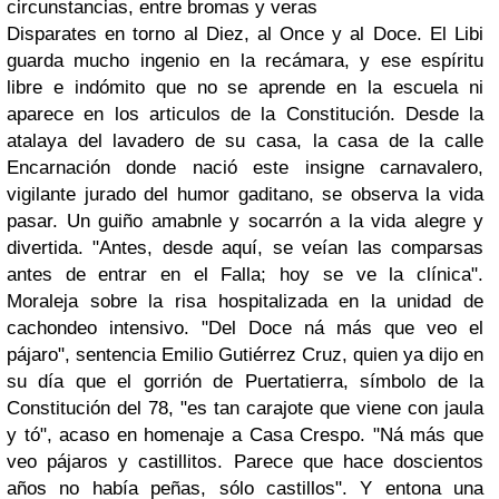
circunstancias, entre bromas y veras
Disparates en torno al Diez, al Once y al Doce. El Libi
guarda mucho ingenio en la recámara, y ese espíritu
libre e indómito que no se aprende en la escuela ni
aparece en los articulos de la Constitución. Desde la
atalaya del lavadero de su casa, la casa de la calle
Encarnación donde nació este insigne carnavalero,
vigilante jurado del humor gaditano, se observa la vida
pasar. Un guiño amabnle y socarrón a la vida alegre y
divertida. "Antes, desde aquí, se veían las comparsas
antes de entrar en el Falla; hoy se ve la clínica".
Moraleja sobre la risa hospitalizada en la unidad de
cachondeo intensivo. "Del Doce ná más que veo el
pájaro", sentencia Emilio Gutiérrez Cruz, quien ya dijo en
su día que el gorrión de Puertatierra, símbolo de la
Constitución del 78, "es tan carajote que viene con jaula
y tó", acaso en homenaje a Casa Crespo. "Ná más que
veo pájaros y castillitos. Parece que hace doscientos
años no había peñas, sólo castillos". Y entona una