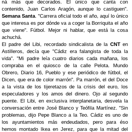
ná más que decorados. El único que canta con
contenido, Juan Carlos Aragón, aunque lo castiguen".
Semana Santa
. "Carrera oficial todo el año, aquí lo único
que interesa es por dónde va a coger la Borriquita el año
que viene". Fútbol. Mejor ni hablar, que está la cosa
achuchá.
El padre del Libi, recordado sindicalista de la
CNT
en
Astilleros, decía que "Cádiz era falangista de toda la
vida". "Mi padre leía cuatro diarios cada mañana, los
compraba en el quiosco de la calle Pelota. Mundo
Obrero, Diario 16, Pueblo y ese periódico de fútbol, el
Dicen, que era de color marrón". Pa marrón, el del Doce
a la vista de los tijeretazos de la crisis del euro, los
especuladores y los amos del dinero. Ojo al segundo
puente. El Libi, en exclusiva interplanetaria, desvela la
conversación entre José Blanco y Teófila Martínez. "Sin
problemas, dijo Pepe Blanco a la Teo. Cádiz es uno de
los ayuntamientos más endeudados, pero para éso
hemos montado Ikea en Jerez, para que la mitad del