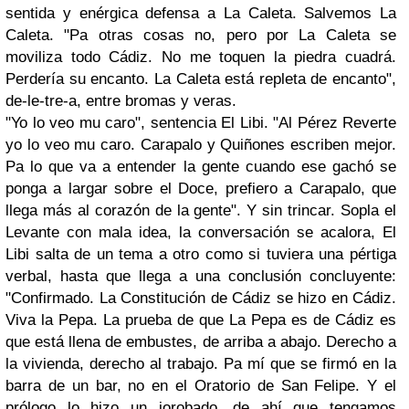
sentida y enérgica defensa a La Caleta. Salvemos La
Caleta. "Pa otras cosas no, pero por La Caleta se
moviliza todo Cádiz. No me toquen la piedra cuadrá.
Perdería su encanto. La Caleta está repleta de encanto",
de-le-tre-a, entre bromas y veras.
"Yo lo veo mu caro", sentencia El Libi. "Al Pérez Reverte
yo lo veo mu caro. Carapalo y Quiñones escriben mejor.
Pa lo que va a entender la gente cuando ese gachó se
ponga a largar sobre el Doce, prefiero a Carapalo, que
llega más al corazón de la gente". Y sin trincar. Sopla el
Levante con mala idea, la conversación se acalora, El
Libi salta de un tema a otro como si tuviera una pértiga
verbal, hasta que llega a una conclusión concluyente:
"Confirmado. La Constitución de Cádiz se hizo en Cádiz.
Viva la Pepa. La prueba de que La Pepa es de Cádiz es
que está llena de embustes, de arriba a abajo. Derecho a
la vivienda, derecho al trabajo. Pa mí que se firmó en la
barra de un bar, no en el Oratorio de San Felipe. Y el
prólogo lo hizo un jorobado, de ahí que tengamos