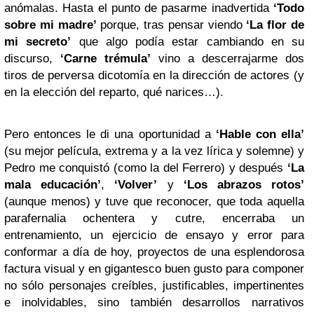
anómalas. Hasta el punto de pasarme inadvertida
‘Todo
sobre mi madre’
porque, tras pensar viendo
‘La flor de
mi secreto’
que algo podía estar cambiando en su
discurso,
‘Carne trémula’
vino a descerrajarme dos
tiros de perversa dicotomía en la dirección de actores (y
en la elección del reparto, qué narices…).
Pero entonces le di una oportunidad a
‘Hable con ella’
(su mejor película, extrema y a la vez lírica y solemne) y
Pedro me conquistó (como la del Ferrero) y después
‘La
mala educación’
,
‘Volver’
y
‘Los abrazos rotos’
(aunque menos) y tuve que reconocer, que toda aquella
parafernalia ochentera y cutre, encerraba un
entrenamiento, un ejercicio de ensayo y error para
conformar a día de hoy, proyectos de una esplendorosa
factura visual y en gigantesco buen gusto para componer
no sólo personajes creíbles, justificables, impertinentes
e inolvidables, sino también desarrollos narrativos