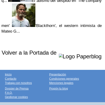
q...
El abismo del despido en 'The company
men'
'Blackthorn', el western intimista de
Mateo G...
Volver a la Portada de
Inicio
Presentación
Contacto
Condiciones generales
Trabaja con nosotros
Menciones legales
Dossier de Prensa
Propón tu blog
F.A.Q.
Gestionar cookies