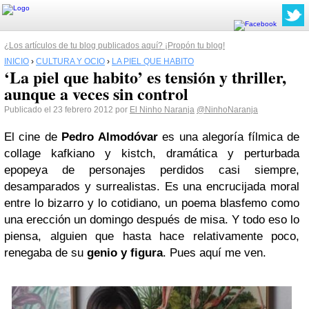
¿Los artículos de tu blog publicados aquí? ¡Propón tu blog!
INICIO
›
CULTURA Y OCIO
›
LA PIEL QUE HABITO
‘La piel que habito’ es tensión y thriller,
aunque a veces sin control
Publicado el 23 febrero 2012 por
El Ninho Naranja
@NinhoNaranja
El cine de
Pedro Almodóvar
es una alegoría fílmica de
collage kafkiano y kistch, dramática y perturbada
epopeya de personajes perdidos casi siempre,
desamparados y surrealistas. Es una encrucijada moral
entre lo bizarro y lo cotidiano, un poema blasfemo como
una erección un domingo después de misa. Y todo eso lo
piensa, alguien que hasta hace relativamente poco,
renegaba de su
genio y figura
. Pues aquí me ven.