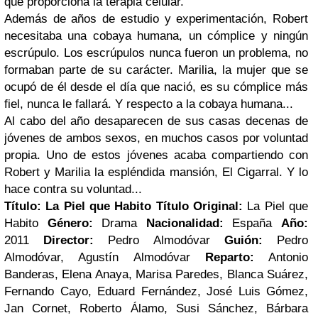
que proporciona la terapia celular.
Además de años de estudio y experimentación, Robert
necesitaba una cobaya humana, un cómplice y ningún
escrúpulo. Los escrúpulos nunca fueron un problema, no
formaban parte de su carácter. Marilia, la mujer que se
ocupó de él desde el día que nació, es su cómplice más
fiel, nunca le fallará. Y respecto a la cobaya humana...
Al cabo del año desaparecen de sus casas decenas de
jóvenes de ambos sexos, en muchos casos por voluntad
propia. Uno de estos jóvenes acaba compartiendo con
Robert y Marilia la espléndida mansión, El Cigarral. Y lo
hace contra su voluntad...
Título:
La Piel que Habito
Título Original:
La Piel que
Habito
Género:
Drama
Nacionalidad:
España
Año:
2011
Director:
Pedro Almodóvar
Guión:
Pedro
Almodóvar, Agustín Almodóvar
Reparto:
Antonio
Banderas, Elena Anaya, Marisa Paredes, Blanca Suárez,
Fernando Cayo, Eduard Fernández, José Luis Gómez,
Jan Cornet, Roberto Álamo, Susi Sánchez, Bárbara