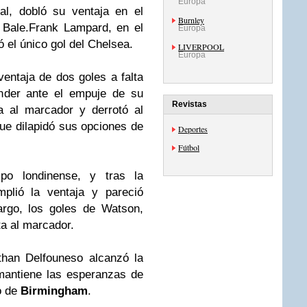
Europa
al, dobló su ventaja en el
Burnley
 Bale.Frank Lampard, en el
Europa
ó el único gol del Chelsea.
LIVERPOOL
Europa
entaja de dos goles a falta
ender ante el empuje de su
Revistas
ta al marcador y derrotó al
ue dilapidó sus opciones de
Deportes
Fútbol
ipo londinense, y tras la
mplió la ventaja y pareció
argo, los goles de Watson,
ta al marcador.
than Delfouneso alcanzó la
mantiene las esperanzas de
o de
Birmingham
.