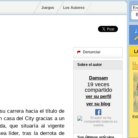
Juegos
Los Autores
L
Denunciar
EL
Sobre el autor
DÍ
Damsam
19
veces
compartido
ver su perfil
ver su blog
u carrera hacia el título de
Est
en casa del City gracias a un
da, que situaría al vigente
 líder, tras la derrota de
Sus últimos artículos