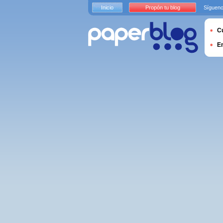
Inicio
Propón tu blog
Sígueno
Cu
E