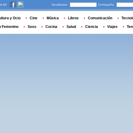
s en
Seudónimo
Contraseña
ltura y Ocio
Cine
Música
Libros
Comunicación
Tecnol
n Femenino
Sexo
Cocina
Salud
Ciencia
Viajes
Ten