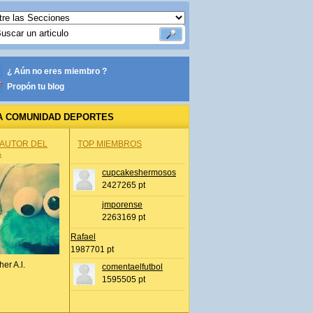
¿ Aún no eres miembro ?
Propón tu blog
A COMUNIDAD DEPORTES
 AUTOR DEL
TOP MIEMBROS
A
cupcakeshermosos
2427265 pt
jmporense
2263169 pt
Rafael
1987701 pt
her A.l.
comentaelfutbol
1595505 pt