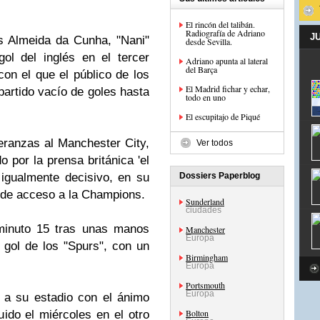
El rincón del talibán.
Radiografía de Adriano
J
s Almeida da Cunha, "Nani"
desde Sevilla.
ol del inglés en el tercer
Adriano apunta al lateral
del Barça
on el que el público de los
El Madrid fichar y echar,
partido vacío de goles hasta
todo en uno
El escupitajo de Piqué
peranzas al Manchester City,
Ver todos
o por la prensa británica 'el
igualmente decisivo, en su
Dossiers Paperblog
 de acceso a la Champions.
Sunderland
ciudades
 minuto 15 tras unas manos
Manchester
Europa
r gol de los "Spurs", con un
Birmingham
Europa
Portsmouth
Europa
 a su estadio con el ánimo
Bolton
ido el miércoles en el otro