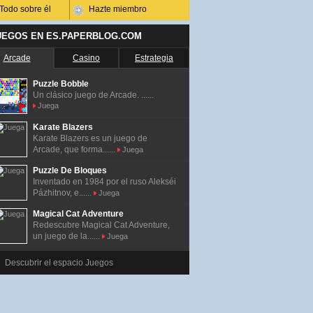
Todo sobre él
Hazte miembro
UEGOS EN ES.PAPERBLOG.COM
Arcade
Casino
Estrategia
Puzzle Bobble
Un clásico juego de Arcade. ......
Juega
Karate Blazers
Karate Blazers es un juego de
Arcade, que forma......
Juega
Puzzle De Bloques
Inventado en 1984 por el ruso Alekséi
Pázhitnov, e......
Juega
Magical Cat Adventure
Redescubre Magical Cat Adventure,
un juego de la......
Juega
Descubrir el espacio Juegos