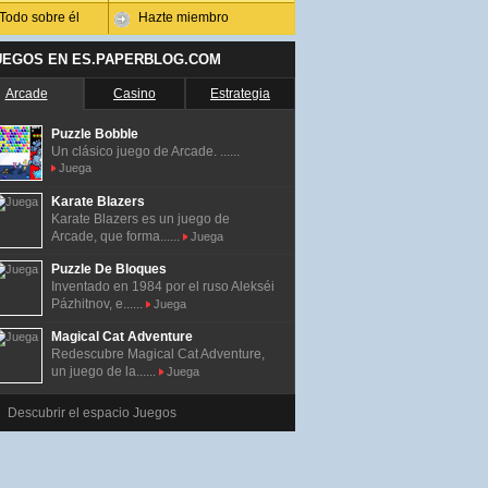
Todo sobre él
Hazte miembro
UEGOS EN ES.PAPERBLOG.COM
Arcade
Casino
Estrategia
Puzzle Bobble
Un clásico juego de Arcade. ......
Juega
Karate Blazers
Karate Blazers es un juego de
Arcade, que forma......
Juega
Puzzle De Bloques
Inventado en 1984 por el ruso Alekséi
Pázhitnov, e......
Juega
Magical Cat Adventure
Redescubre Magical Cat Adventure,
un juego de la......
Juega
Descubrir el espacio Juegos