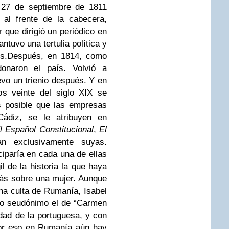
l 27 de septiembre de 1811
al frente de la cabecera,
 que dirigió un periódico en
tuvo una tertulia política y
s.
Después, en 1814, como
onaron el país. Volvió a
vo un trienio después. Y en
os veinte del siglo XIX se
s posible que las empresas
 Cádiz, se le atribuyen en
l Español Constitucional
,
El
ean exclusivamente suyas.
iparía en cada una de ellas
l de la historia la que haya
ás sobre una mujer. Aunque
ina culta de Rumanía, Isabel
mo seudónimo el de “Carmen
idad de la portuguesa, y con
Por eso en Rumanía aún hay