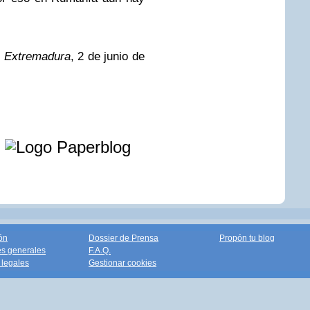
e Extremadura
, 2 de junio de
e
ón
Dossier de Prensa
Propón tu blog
s generales
F.A.Q.
legales
Gestionar cookies