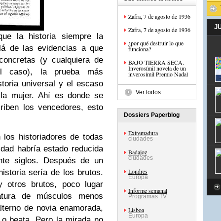
Zafra, 7 de agosto de 1936
J
Zafra, 7 de agosto de 1936
que la historia siempre la
¿por qué destruir lo que
lá de las evidencias a que
funciona?
 concretas (y cualquiera de
BAJO TIERRA SECA.
Inverosímil novela de un
el caso), la prueba más
inverosímil Premio Nadal
istoria universal y el escaso
Ver todos
 la mujer. Ahí es donde se
riben los vencedores, esto
Dossiers Paperblog
Extremadura
los historiadores de todas
ciudades
idad habría estado reducida
Badajoz
ciudades
ante siglos. Después de un
Londres
istoria sería de los brutos.
Europa
 otros brutos, poco lugar
Informe semanal
iatura de músculos menos
Programas TV
alterno de novia enamorada,
Lisboa
Europa
 o beata. Pero la mirada no