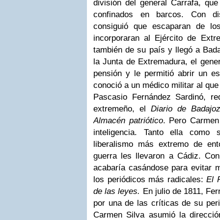
división del general Carrafa, qu
confinados en barcos. Con di
consiguió que escaparan de l
incorporaran al Ejército de Extr
también de su país y llegó a Bada
la Junta de Extremadura, el gener
pensión y le permitió abrir un es
conoció a un médico militar al que
Pascasio Fernández Sardinó, red
extremeño, el
Diario de Badajo
Almacén patriótico
.
Pero Carmen 
inteligencia. Tanto ella como 
liberalismo más extremo de ent
guerra les llevaron a Cádiz. C
acabaría casándose para evitar m
los periódicos más radicales:
El 
de las leyes.
En julio de 1811, Fe
por una de las críticas de su pe
Carmen Silva asumió la direcció