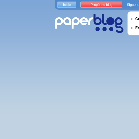
Inicio
Propón tu blog
Sígueno
Cu
E