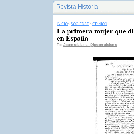
Revista Historia
INICIO
›
SOCIEDAD
›
OPINIÓN
La primera mujer que di
en España
Por
Josemarialama
@josemarialama