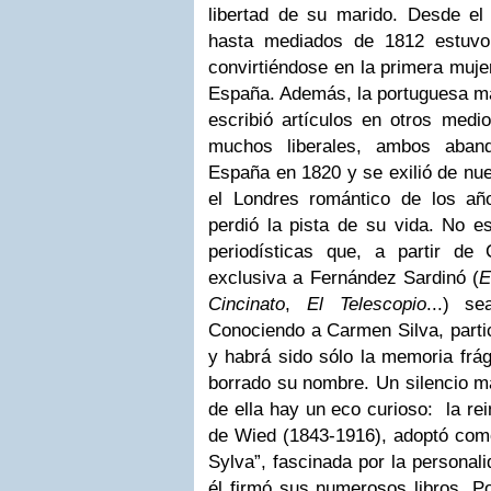
libertad de su marido. Desde e
hasta mediados de 1812 estuvo 
convirtiéndose en la primera mujer
España. Además, la portuguesa man
escribió artículos en otros medio
muchos liberales, ambos aband
España en 1820 y se exilió de nue
el Londres romántico de los añ
perdió la pista de su vida. No e
periodísticas que, a partir de
exclusiva a Fernández Sardinó (
E
Cincinato
,
El Telescopio
...) s
Conociendo a Carmen Silva, partic
y habrá sido sólo la memoria frági
borrado su nombre.
Un silencio m
de ella hay un eco curioso: la re
de Wied (1843-1916), adoptó co
Sylva”, fascinada por la personal
él firmó sus numerosos libros. 