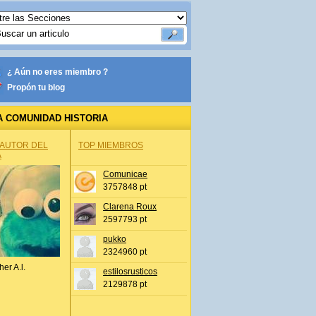
¿ Aún no eres miembro ?
Propón tu blog
A COMUNIDAD HISTORIA
 AUTOR DEL
TOP MIEMBROS
A
Comunicae
3757848 pt
Clarena Roux
2597793 pt
pukko
2324960 pt
her A.l.
estilosrusticos
2129878 pt