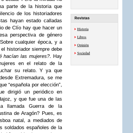
ma parte de la historia que
lencio de los historiadores
Revistas
stas hayan estado calladas
cio de Clío hay que hacer un
Historia
 esa perspectiva de género
Libros
 Sobre cualquier época, y a
Opinión
 el historiador siempre debe
Sociedad
é hacían las mujeres?
. Hay
 mujeres en el relato de la
cuchar su relato.
Y ya que
 desde Extremadura, se me
que “española por elección”,
e dirigió un periódico en
ajoz, y que fue una de las
a llamada Guerra de la
ustina de Aragón? Pues, es
isboa natal, a mediados de
os soldados españoles de la