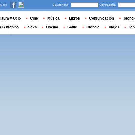
s en
Seudónimo
Contraseña
ltura y Ocio
Cine
Música
Libros
Comunicación
Tecnol
n Femenino
Sexo
Cocina
Salud
Ciencia
Viajes
Ten