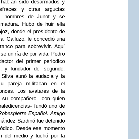
e habían sido desarmados y
sfraces y otras argucias
os hombres de Junot y se
emadura. Hubo de huir ella
joz, donde el presidente de
al Galluzo, le concedió una
tanco para sobrevivir. Aquí
 se uniría de por vida: Pedro
actor del primer periódico
z
, y fundador del segundo,
Silva aunó la audacia y la
su pareja militaban en el
onces. Los avatares de la
on su compañero –con quien
aledicencias- fundó uno de
Robespierre Español. Amigo
rnández Sardinó fue detenido
riódico. Desde ese momento
n del medio y luchó por la