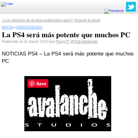
¿Los artículos de tu blog publicados aquí? ¡Propón tu blog!
INICIO
›
VIDEOJUEGOS
La PS4 será más potente que muchos PC
Publicado el 11 marzo 2013 por
Flopy75
@YoEntretenido
NOTICIAS PS4 – La PS4 será más potente que muchos
PC
Save