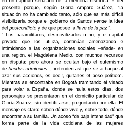
en un capítulo señalado de la memoria histórica. Y del
presente porque, según Gloria Amparo Suárez, “la
situación no ha cambiado tanto, sólo que es más difícil
visibilizarla porque el gobierno de Santos
vende
la idea
del
postconflicto
y de que posee la
llave de la paz
”.
“ Los paramilitares, desmovilizados o no, y el capital
privado que los utiliza, continúan amenazando e
intimidando a las organizaciones sociales –añade- en
una región, el Magdalena Medio, con muchos recursos
en disputa; pero ahora se ocultan bajo el eufemismo
de
bandas criminales
; pretenden así que se achaque al
azar sus acciones, es decir, quitarles el peso político”.
Mientras se encontraba en Bogotá tramitando el visado
para volar a España, donde se halla estos días, dos
personajes se presentaron en el domicilio particular de
Gloria Suárez, sin identificarse, preguntando por ella. El
mensaje es claro: saben dónde vive y, sobre todo, dónde
encontrar a su familia. Un acoso “de baja intensidad” que
forma parte de la vida cotidiana de las mujeres