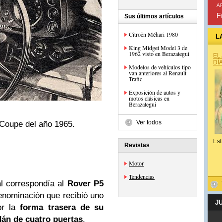
A
F
Sus últimos artículos
Citroën Méhari 1980
L
King Midget Model 3 de
1962 visto en Berazategui
EL
DÍ
Modelos de vehículos tipo
van anteriores al Renault
Trafic
Exposición de autos y
motos clásicas en
Berazategui
Ver todos
 Coupe del año 1965.
Est
Revistas
Motor
Tendencias
l correspondía al
Rover P5
denominación que recibió uno
J
r la
forma trasera de su
dán de cuatro puertas
.