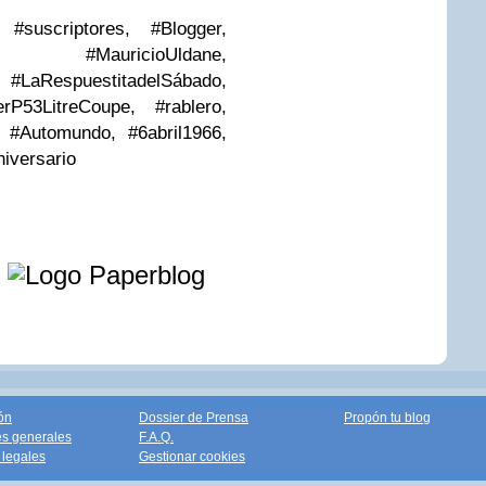
 #suscriptores
, #Blogger,
auricioUldane,
LaRespuestitadelSábado,
rP53LitreCoupe, #rablero,
, #Automundo, #6abril1966,
iversario
e
ón
Dossier de Prensa
Propón tu blog
s generales
F.A.Q.
legales
Gestionar cookies