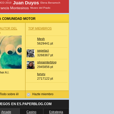
Juan Duyos
RCO 2010
Elena Benarroch
rancis Montesinos
Museo del Prado
A COMUNIDAD MOTOR
 AUTOR DEL
TOP MIEMBROS
A
Mesh
5629441 pt
sepelaci
3268367 pt
silviainterblog
2945856 pt
her A.l.
tururu
2717122 pt
Todo sobre él
Hazte miembro
UEGOS EN ES.PAPERBLOG.COM
Arcade
Casino
Estrategia