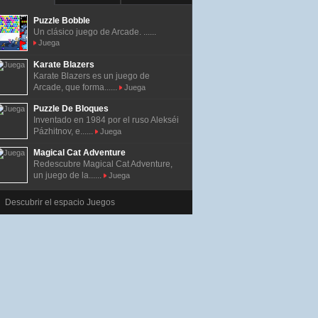
Puzzle Bobble
Un clásico juego de Arcade. ......
Juega
Karate Blazers
Karate Blazers es un juego de
Arcade, que forma......
Juega
Puzzle De Bloques
Inventado en 1984 por el ruso Alekséi
Pázhitnov, e......
Juega
Magical Cat Adventure
Redescubre Magical Cat Adventure,
un juego de la......
Juega
Descubrir el espacio Juegos