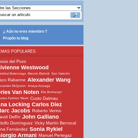
¿ Aún no eres miembro ?
Propón tu blog
EMAS POPULARES
esús del Pozo
ivienne Westwood
istóbal Balenciaga
Manolo Blahnik
San Valentín
Alexander Wang
aco Rabanne
lexander McQueen
Amaya Arzuaga
ries Van Noten
Elio Berhanyer
Custo Dalmau
beles Fashion Week
na Locking
Carlos Díez
arc Jacobs
Roberto Verino
John Galliano
avid Delfín
dolfo Domínguez
Vicky Martín Berrocal
Sonia Rykiel
ina Fernández
iorgio Armani
Manuel Pertegaz