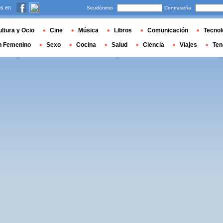
s en
Seudónimo
Contraseña
ltura y Ocio
Cine
Música
Libros
Comunicación
Tecnol
n Femenino
Sexo
Cocina
Salud
Ciencia
Viajes
Ten