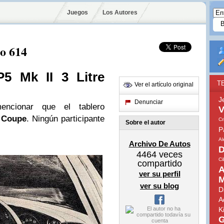
Juegos
Los Autores
do 614
P5 Mk II 3 Litre
T
Ver el artículo original
J
Denunciar
encionar que el tablero
V
e Coupe
. Ningún participante
Cr
Sobre el autor
P
A
Archivo De Autos
D
4464
veces
Ci
compartido
A
ver su perfil
M
ver su blog
D
A
K
G