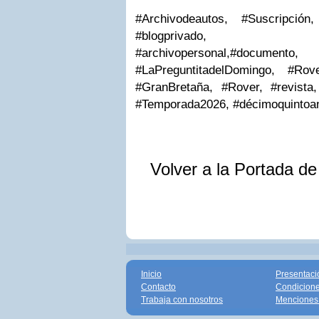
#Archivodeautos, #Suscripción,
#blogprivado, #M
#archivopersonal,
#documento, #
#LaPreguntitadelDomingo, #Rove
#GranBretaña, #Rover, #revista
#Temporada2026, #décimoquintoan
Volver a la Portada d
Inicio
Presentaci
Contacto
Condicione
Trabaja con nosotros
Menciones 