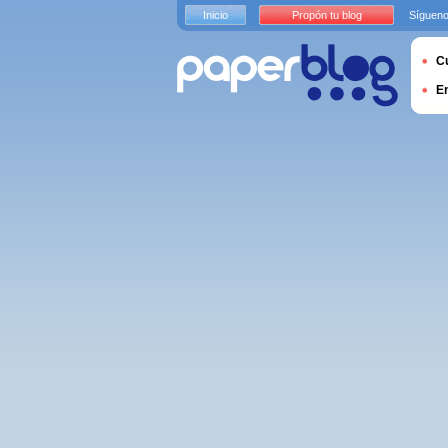
Inicio
Propón tu blog
Sígueno
Cu
E