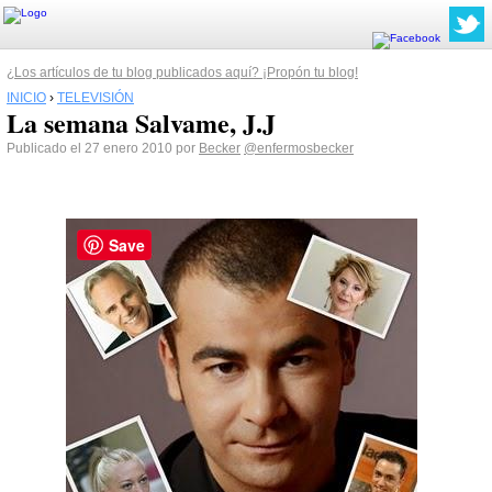
¿Los artículos de tu blog publicados aquí? ¡Propón tu blog!
INICIO
›
TELEVISIÓN
La semana Salvame, J.J
Publicado el 27 enero 2010 por
Becker
@enfermosbecker
Save