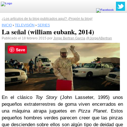
¿Los artículos de tu blog publicados aquí? ¡Propón tu blog!
INICIO
›
TELEVISIÓN
›
SERIES
La señal (william eubank, 2014)
Publicado el 18 febrero 2015 por
Jorge Bertran Garcia
@JorgeABertran
Save
En el clásico
Toy Story
(John Lasseter, 1995) unos
pequeños extraterrestres de goma viven encerrados en
una máquina atrapa juguetes en
Pizza Planet
. Estos
pequeños hombres verdes parecen creer que las pinzas
que descienden sobre ellos son algún tipo de deidad que