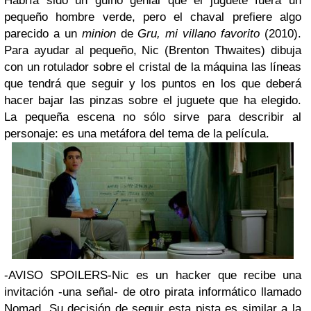
Habría sido un guiño genial que el juguete fuera un
pequeño hombre verde, pero el chaval prefiere algo
parecido a un
minion
de
Gru, mi villano favorito
(2010).
Para ayudar al pequeño, Nic (Brenton Thwaites) dibuja
con un rotulador sobre el cristal de la máquina las líneas
que tendrá que seguir y los puntos en los que deberá
hacer bajar las pinzas sobre el juguete que ha elegido.
La pequeña escena no sólo sirve para describir al
personaje: es una metáfora del tema de la película.
-AVISO SPOILERS-
Nic es un hacker que recibe una
invitación -una señal- de otro pirata informático llamado
Nomad. Su decisión de seguir esta pista es similar a la