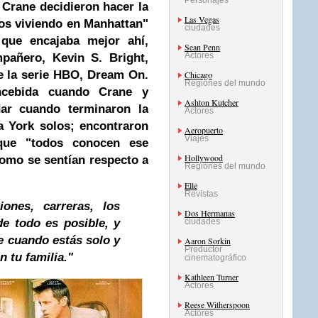
Personajes
 Crane decidieron hacer la
Las Vegas
ros viviendo en Manhattan"
ciudades
que encajaba mejor ahí,
Sean Penn
Actores
pañero, Kevin S. Bright,
de la serie HBO, Dream On.
Chicago
Regiones del mundo
ncebida cuando Crane y
Ashton Kutcher
ar cuando terminaron la
Actores
a York
solos; encontraron
Aeropuerto
Viajes
 que "todos conocen ese
Hollywood
como se sentían respecto a
Regiones del mundo
Elle
Revistas
iones, carreras, los
Dos Hermanas
e todo es posible, y
ciudades
e cuando estás solo y
Aaron Sorkin
Productor
n tu familia."
cinematográfico
Kathleen Turner
Actores
Reese Witherspoon
Actores