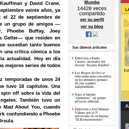
Mumbo
 Kauffman y David Crane,
14428
veces
septiembre veinte años, ya
L
compartido
z el 22 de septiembre de
ver su perfil
EL
 de un grupo de amigos —
DÍ
ver su blog
r, Phoebe Buffay, Joey
ss Geller— que residen en
que sucedían tanto buenos
Sus últimos artículos
una crítica cómica a los
Entrevista a Raúlo
la actualidad. Hoy en día
Cáceres, ilustrador del
dossier "Insania Tenebris".
as mejores series de todos
Est
Los Blogos de Oro se
reinventan para convertirse
ez temporadas de unos 24
en los primeros premios
de cine español
que tuvo 18 capítulos. Una
independiente.
spin off sobre la vida del
Nace el fanzine
"Quimeras", mi primer
ngeles. También tuvo un
proyecto editorial...
J
ie Mad About You, cuando
Entrevista a José Manuel
Villena, por el 5º
Perk confundiendo a Phoebe
aniversario de su fanzine
"El Kronomonstruo".
rsula.