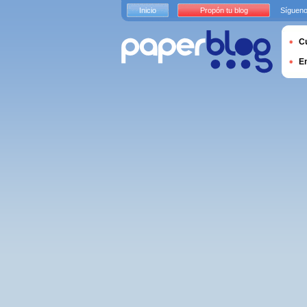
Inicio
Propón tu blog
Sígueno
Cu
E