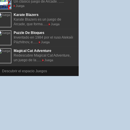
Un clásico juego de Arcade. ......
Juega
Karate Blazers
Karate Blazers es un juego de
Arcade, que forma......
Juega
Puzzle De Bloques
Inventado en 1984 por el ruso Alekséi
Pázhitnov, e......
Juega
Magical Cat Adventure
Redescubre Magical Cat Adventure,
un juego de la......
Juega
Descubrir el espacio Juegos