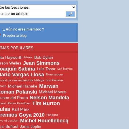
¿ Aún no eres miembro ?
Propón tu blog
EMAS POPULARES
ita Hayworth
Bob Dylan
Marea
Jean Simmons
rson Welles
oaquín Sabina
Luis Tosar
Lori Meyers
ario Vargas Llosa
Extremoduro
stival de cine español de Málaga
Los Planetas
Marwan
Michael Haneke
topa
oman Polanski
Michael Moore
Nelson Mandela
useo del Prado
Tim Burton
aral
Pedro Almodóvar
ulsa
Karl Marx
remios Goya 2010
Fangoria
Michel Houellebecq
ve of Lesbian
uis Buñuel
Janis Joplin