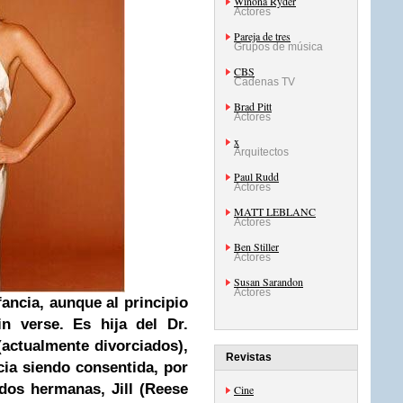
Winona Ryder
Actores
Pareja de tres
Grupos de música
CBS
Cadenas TV
Brad Pitt
Actores
x
Arquitectos
Paul Rudd
Actores
MATT LEBLANC
Actores
Ben Stiller
Actores
Susan Sarandon
Actores
ancia, aunque al principio
in verse. Es hija del Dr.
actualmente divorciados),
Revistas
cia siendo consentida, por
 dos hermanas, Jill (Reese
Cine