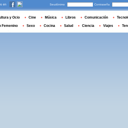
s en
Seudónimo
Contraseña
ltura y Ocio
Cine
Música
Libros
Comunicación
Tecnol
n Femenino
Sexo
Cocina
Salud
Ciencia
Viajes
Ten