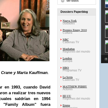
Ver todos
Dossiers Paperblog
Nueva York
ciudades
Premios Emmy 2010
Cultura
NBC
Cadenas TV
Manhattan
Regiones del mundo
Londres
Europa
HBO
Programas TV
d Crane y Marta Kauffman.
La Sexta
Cadenas TV
MATTHEW PERRY
gar en 1993, cuando David
Actores
on a realizar tres nuevos
EE UU
 cuales saldrían en 1994
Regiones del mundo
 "Family Album" fuera
Emma