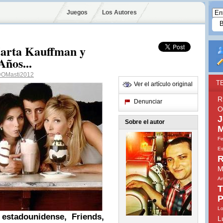
Juegos
Los Autores
Marta Kauffman y
ños...
OMasti2012
T
Ver el artículo original
R
Denunciar
O
J
Sobre el autor
M
Fe
Es
R
M
Am
T
P
Lo
 estadounidense, Friends,
L