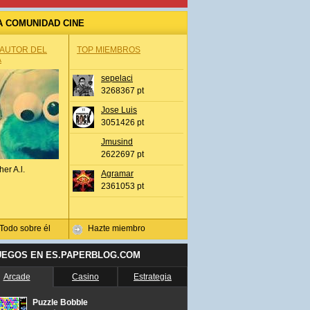
A COMUNIDAD CINE
 AUTOR DEL
TOP MIEMBROS
A
sepelaci
3268367 pt
Jose Luis
3051426 pt
Jmusind
2622697 pt
her A.l.
Agramar
2361053 pt
Todo sobre él
Hazte miembro
UEGOS EN ES.PAPERBLOG.COM
Arcade
Casino
Estrategia
Puzzle Bobble