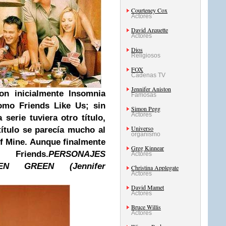
Courteney Cox
Actores
David Arquette
Actores
Dios
Religiosos
FOX
Cadenas TV
Jennifer Aniston
n inicialmente Insomnia
Famosas
como Friends Like Us; sin
Simon Pegg
Actores
serie tuviera otro título,
Universo
título se parecía mucho al
organismo
f Mine. Aunque finalmente
Greg Kinnear
riends.
PERSONAJES
Actores
N GREEN (Jennifer
Christina Applegate
Actores
David Mamet
Actores
Bruce Willis
Actores