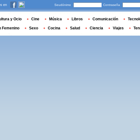
s en
Seudónimo
Contraseña
ltura y Ocio
Cine
Música
Libros
Comunicación
Tecnol
n Femenino
Sexo
Cocina
Salud
Ciencia
Viajes
Ten