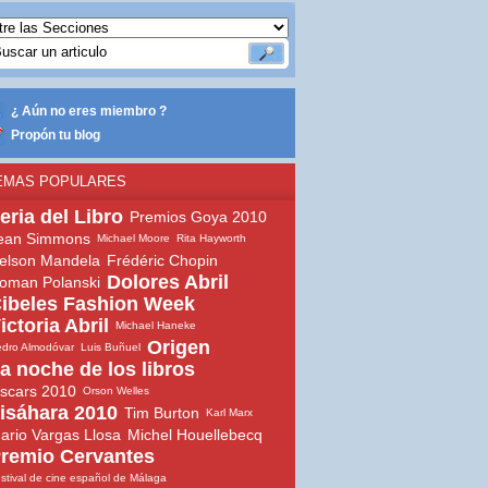
¿ Aún no eres miembro ?
Propón tu blog
EMAS POPULARES
eria del Libro
Premios Goya 2010
ean Simmons
Michael Moore
Rita Hayworth
elson Mandela
Frédéric Chopin
Dolores Abril
oman Polanski
ibeles Fashion Week
ictoria Abril
Michael Haneke
Origen
dro Almodóvar
Luis Buñuel
a noche de los libros
scars 2010
Orson Welles
isáhara 2010
Tim Burton
Karl Marx
ario Vargas Llosa
Michel Houellebecq
remio Cervantes
stival de cine español de Málaga