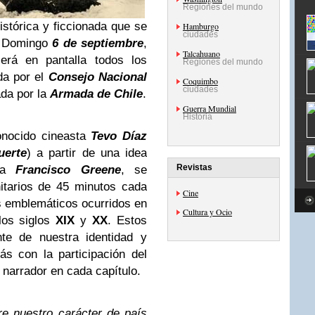
Regiones del mundo
istórica y ficcionada que se
Hamburgo
ciudades
 Domingo
6 de septiembre
,
Talcahuano
erá en pantalla todos los
Regiones del mundo
da por el
Consejo Nacional
Coquimbo
ciudades
ada por la
Armada de Chile
.
Guerra Mundial
Historia
conocido cineasta
Tevo Díaz
uerte
) a partir de una idea
Revistas
sta
Francisco Greene
, se
nitarios de 45 minutos cada
Cine
os emblemáticos ocurridos en
Cultura y Ocio
los siglos
XIX
y
XX
. Estos
te de nuestra identidad y
ás con la participación del
e narrador en cada capítulo.
re nuestro carácter de país