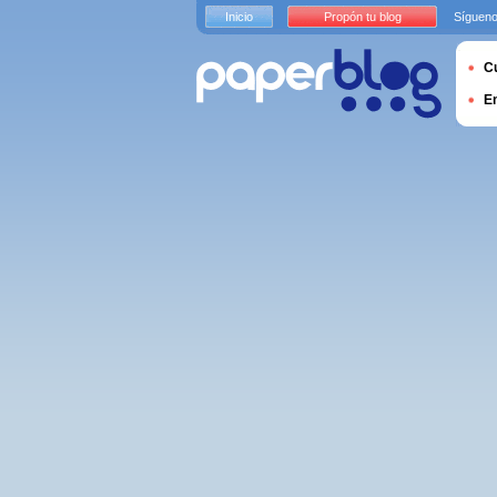
Inicio
Propón tu blog
Sígueno
Cu
E