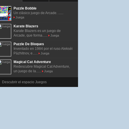
Puzzle Bobble
Un clásico juego de Arcade. ......
Juega
Karate Blazers
Karate Blazers es un juego de
Arcade, que forma......
Juega
Puzzle De Bloques
Inventado en 1984 por el ruso Alekséi
Pázhitnov, e......
Juega
Magical Cat Adventure
Redescubre Magical Cat Adventure,
un juego de la......
Juega
Descubrir el espacio Juegos