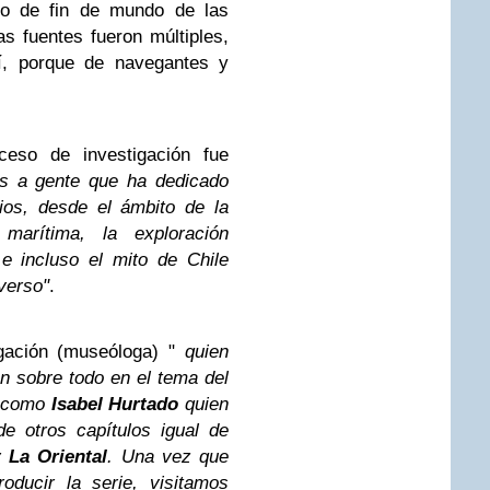
io de fin de mundo de las
s fuentes fueron múltiples,
sí, porque de navegantes y
ceso de investigación fue
os a gente que ha dedicado
ios, desde el ámbito de la
 marítima, la exploración
 e incluso el mito de Chile
verso"
.
gación (museóloga) "
quien
n sobre todo en el tema del
í como
Isabel Hurtado
quien
e otros capítulos igual de
y
La Oriental
. Una vez que
oducir la serie, visitamos