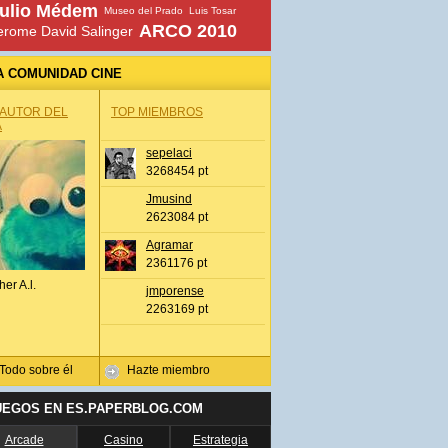
ulio Médem
Museo del Prado
Luis Tosar
ARCO 2010
erome David Salinger
A COMUNIDAD CINE
 AUTOR DEL
TOP MIEMBROS
A
sepelaci
3268454 pt
Jmusind
2623084 pt
Agramar
2361176 pt
her A.l.
jmporense
2263169 pt
Todo sobre él
Hazte miembro
UEGOS EN ES.PAPERBLOG.COM
Arcade
Casino
Estrategia