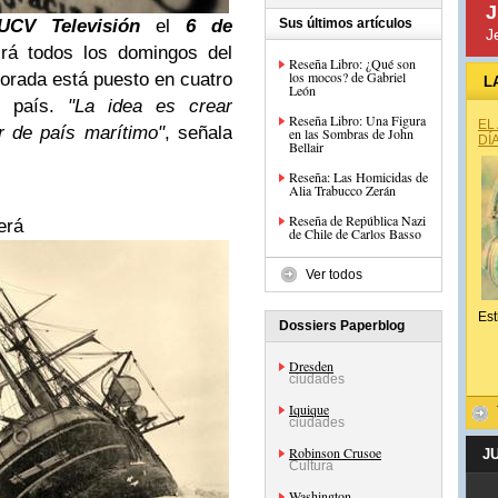
J
UCV Televisión
el
6 de
Sus últimos artículos
J
rá todos los domingos del
Reseña Libro: ¿Qué son
los mocos? de Gabriel
porada está puesto en cuatro
L
León
ro país.
"La idea es crear
Reseña Libro: Una Figura
EL
r de país marítimo"
, señala
en las Sombras de John
DÍ
Bellair
Reseña: Las Homicidas de
Alia Trabucco Zerán
Reseña de República Nazi
erá
de Chile de Carlos Basso
Ver todos
Est
Dossiers Paperblog
Dresden
ciudades
Iquique
ciudades
Robinson Crusoe
J
Cultura
Washington