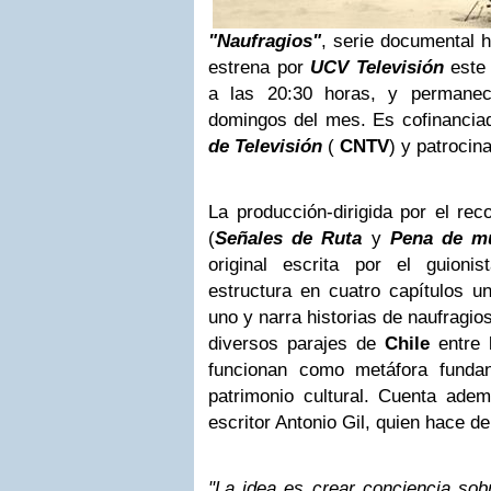
"Naufragios"
, serie documental h
estrena por
UCV Televisión
este
a las 20:30 horas, y permanec
domingos del mes. Es cofinancia
de Televisión
(
CNTV
) y patrocin
La producción-dirigida por el re
(
Señales de Ruta
y
Pena de m
original escrita por el guioni
estructura en cuatro capítulos u
uno y narra historias de naufragi
diversos parajes de
Chile
entre 
funcionan como metáfora fundan
patrimonio cultural. Cuenta adem
escritor Antonio Gil, quien hace d
"La idea es crear conciencia sob