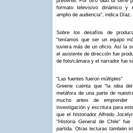
presente. Por otro lado la serie 
formato televisivo dinámico y 
amplio de audiencia", indica Díaz.
Sobre los desafíos de producc
"teníamos que ser un equipo m
tuviera más de un oficio. Así la so
el asistente de dirección fue produ
de foto/cámara y el narrador fue s
"Las fuentes fueron múltiples"
Greene cuenta que "la idea de
metáfora de una parte de nuestra
mucho antes de emprender el
investigación y escritura para es
que el historiador Alfredo Jocel
"Historia General de Chile" fu
partida. Otras lecturas también i