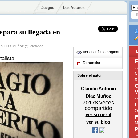
Juegos
Los Autores
epara su llegada en
io Diaz Muñoz
@StarWlog
T
Ver el artículo original
talista
F
Denunciar
J
N
Sobre el autor
R
C
Claudio Antonio
V
Diaz Muñoz
Pe
70178
veces
L
compartido
O
ver su perfil
F
ver su blog
M
P
Fe