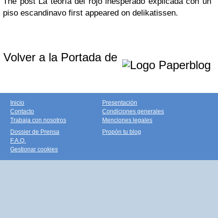
The post La teoría del rojo inesperado explicada con un
piso escandinavo first appeared on delikatissen.
Volver a la Portada de
Inicio
Presentación
Contacto
Condiciones generales
Trabaja con nosotros
Menciones legales
Dossier de Prensa
Propón tu blog
F.A.Q.
Gestionar cookies