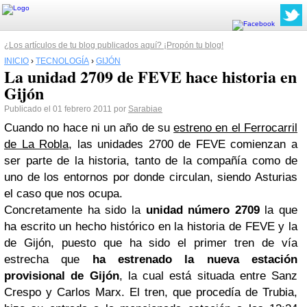
¿Los artículos de tu blog publicados aquí? ¡Propón tu blog!
INICIO
›
TECNOLOGÍA
›
GIJÓN
La unidad 2709 de FEVE hace historia en
Gijón
Publicado el 01 febrero 2011 por
Sarabiae
Cuando no hace ni un año de su
estreno en el Ferrocarril
de La Robla
, las unidades 2700 de FEVE comienzan a
ser parte de la historia, tanto de la compañía como de
uno de los entornos por donde circulan, siendo Asturias
el caso que nos ocupa.
Concretamente ha sido la
unidad número 2709
la que
ha escrito un hecho histórico en la historia de FEVE y la
de Gijón, puesto que ha sido el primer tren de vía
estrecha que
ha estrenado la nueva estación
provisional de Gijón
, la cual está situada entre Sanz
Crespo y Carlos Marx. El tren, que procedía de Trubia,