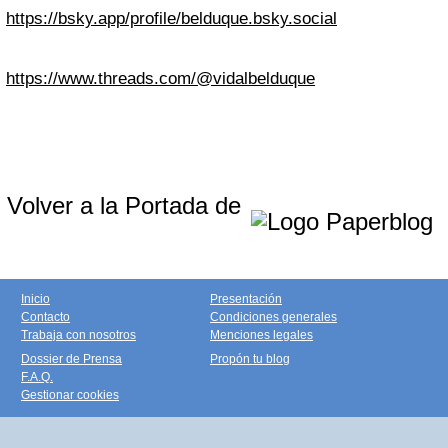
https://bsky.app/profile/belduque.bsky.social
https://www.threads.com/@vidalbelduque
Volver a la Portada de
Inicio
Presentación
Contacto
Condiciones generales
Trabaja con nosotros
Menciones legales
Dossier de Prensa
Propón tu blog
F.A.Q.
Gestionar cookies