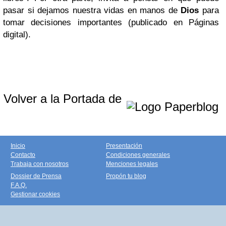
pasar si dejamos nuestra vidas en manos de
Dios
para
tomar decisiones importantes (publicado en Páginas
digital).
Volver a la Portada de
Inicio
Presentación
Contacto
Condiciones generales
Trabaja con nosotros
Menciones legales
Dossier de Prensa
Propón tu blog
F.A.Q.
Gestionar cookies