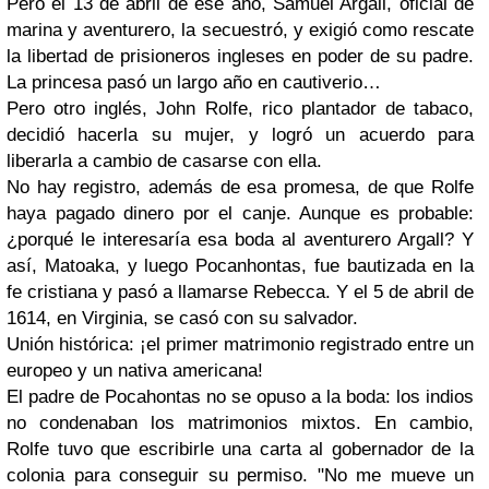
Pero el 13 de abril de ese año, Samuel Argall, oficial de
marina y aventurero, la secuestró, y exigió como rescate
la libertad de prisioneros ingleses en poder de su padre.
La princesa pasó un largo año en cautiverio…
Pero otro inglés, John Rolfe, rico plantador de tabaco,
decidió hacerla su mujer, y logró un acuerdo para
liberarla a cambio de casarse con ella.
No hay registro, además de esa promesa, de que Rolfe
haya pagado dinero por el canje. Aunque es probable:
¿porqué le interesaría esa boda al aventurero Argall? Y
así, Matoaka, y luego Pocanhontas, fue bautizada en la
fe cristiana y pasó a llamarse Rebecca. Y el 5 de abril de
1614, en Virginia, se casó con su salvador.
Unión histórica: ¡el primer matrimonio registrado entre un
europeo y un nativa americana!
El padre de Pocahontas no se opuso a la boda: los indios
no condenaban los matrimonios mixtos. En cambio,
Rolfe tuvo que escribirle una carta al gobernador de la
colonia para conseguir su permiso. "No me mueve un