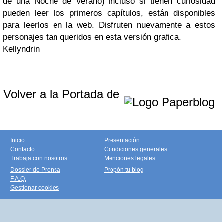
de una Noche de Verano) incluso si tienen curiosidad
pueden leer los primeros capítulos, están disponibles
para leerlos en la web. Disfruten nuevamente a estos
personajes tan queridos en esta versión grafica.
Kellyndrin
Volver a la Portada de
Inicio
Presentación
Contacto
Condiciones generales
Trabaja con nosotros
Menciones legales
Dossier de Prensa
Propón tu blog
F.A.Q.
Gestionar cookies