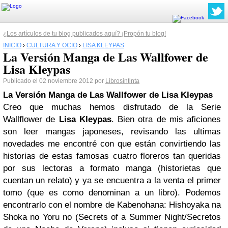
¿Los artículos de tu blog publicados aquí? ¡Propón tu blog!
INICIO
›
CULTURA Y OCIO
›
LISA KLEYPAS
La Versión Manga de Las Wallfower de
Lisa Kleypas
Publicado el 02 noviembre 2012 por
Librosintinta
La Versión Manga de Las Wallfower de Lisa Kleypas
Creo que muchas hemos disfrutado de la Serie
Wallflower de
Lisa Kleypas
. Bien otra de mis aficiones
son leer mangas japoneses, revisando las ultimas
novedades me encontré con que están convirtiendo las
historias de estas famosas cuatro floreros tan queridas
por sus lectoras a formato manga (historietas que
cuentan un relato) y ya se encuentra a la venta el primer
tomo (que es como denominan a un libro). Podemos
encontrarlo con el nombre de Kabenohana: Hishoyaka na
Shoka no Yoru no (Secrets of a Summer Night/Secretos