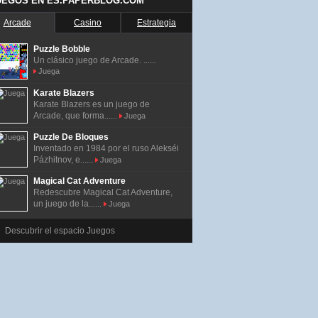
UEGOS EN ES.PAPERBLOG.COM
Arcade
Casino
Estrategia
Puzzle Bobble
Un clásico juego de Arcade. ......
Juega
Karate Blazers
Karate Blazers es un juego de
Arcade, que forma......
Juega
Puzzle De Bloques
Inventado en 1984 por el ruso Alekséi
Pázhitnov, e......
Juega
Magical Cat Adventure
Redescubre Magical Cat Adventure,
un juego de la......
Juega
Descubrir el espacio Juegos