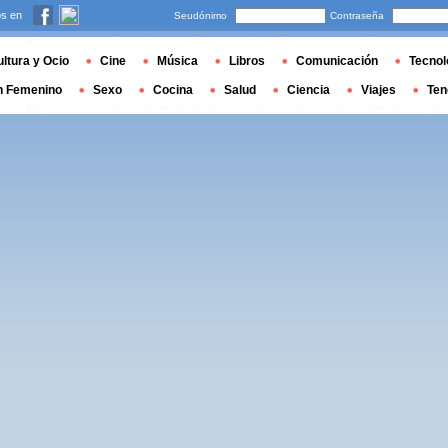
s en
Seudónimo
Contraseña
ltura y Ocio
Cine
Música
Libros
Comunicación
Tecnol
n Femenino
Sexo
Cocina
Salud
Ciencia
Viajes
Ten