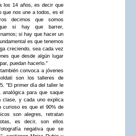
a los 14 años, es decir que
go que nos une a todos, es el
otros decimos que somos
orque si hay que barrer,
inamos; si hay que hacer un
fundamental es que tenemos
iga creciendo, sea cada vez
enes que desde algún lugar
ipar, puedan hacerlo."
 también convoca a jóvenes
ldati son los talleres de
. "El primer día del taller le
 analógica para que saque
 clase, y cada uno explica
Lo curioso es que el 90% de
cos son alegres, retratan
otas, es decir, son ellos
otografía negativa que se