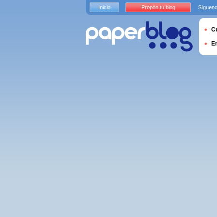
Inicio
Propón tu blog
Sígueno
Cu
E