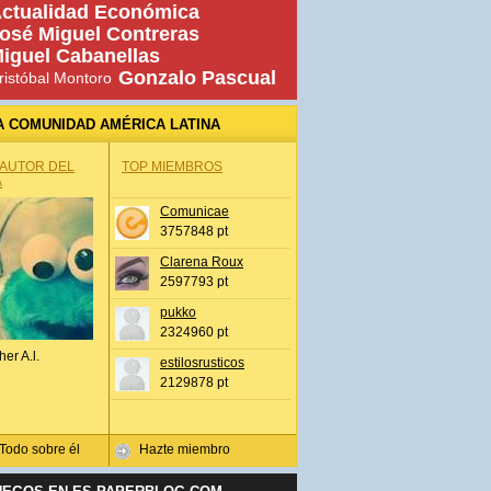
ctualidad Económica
osé Miguel Contreras
iguel Cabanellas
Gonzalo Pascual
ristóbal Montoro
A COMUNIDAD AMÉRICA LATINA
 AUTOR DEL
TOP MIEMBROS
A
Comunicae
3757848 pt
Clarena Roux
2597793 pt
pukko
2324960 pt
her A.l.
estilosrusticos
2129878 pt
Todo sobre él
Hazte miembro