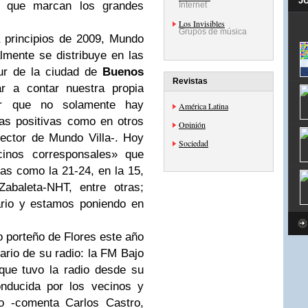
J
ca que marcan los grandes
Internet
Los Invisibles
Grupos de música
 principios de 2009, Mundo
almente se distribuye en las
sur de la ciudad de
Buenos
Revistas
r a contar nuestra propia
rar que no solamente hay
América Latina
sas positivas como en otros
Opinión
rector de Mundo Villa-. Hoy
Sociedad
inos corresponsales» que
las como la 21-24, en la 15,
abaleta-NHT, entre otras;
iario y estamos poniendo en
io porteño de Flores este año
ario de su radio: la FM Bajo
 que tuvo la radio desde su
onducida por los vecinos y
o -comenta Carlos Castro,