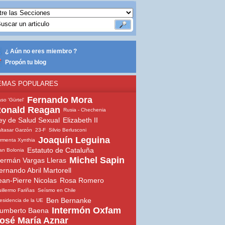
¿ Aún no eres miembro ?
Propón tu blog
EMAS POPULARES
Fernando Mora
so 'Gürtel'
onald Reagan
Rusia - Chechenia
ey de Salud Sexual
Elizabeth II
ltasar Garzón
23-F
Silvio Berlusconi
Joaquín Leguina
rmenta Xynthia
Estatuto de Cataluña
an Bolonia
Michel Sapin
ermán Vargas Lleras
ernando Abril Martorell
ean-Pierre Nicolas
Rosa Romero
illermo Fariñas
Seísmo en Chile
Ben Bernanke
esidencia de la UE
Intermón Oxfam
umberto Baena
osé María Aznar