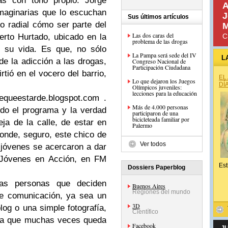
ías con tono propio. Jorge
A
maginarias que lo escuchan
J
Sus últimos artículos
no radial cómo ser parte del
M
Las dos caras del
berto Hurtado, ubicado en la
C
problema de las drogas
ó su vida. Es que, no sólo
La Pampa será sede del IV
L
de la adicción a las drogas,
Congreso Nacional de
Participación Ciudadana
rtió en el vocero del barrio,
EL
Lo que dejaron los Juegos
DÍ
Olímpicos juveniles:
lecciones para la educación
equeestarde.blogspot.com .
Más de 4.000 personas
do el programa y la verdad
participaron de una
bicicleteada familiar por
eja de la calle, de estar en
Palermo
onde, seguro, este chico de
Ver todos
 jóvenes se acercaron a dar
 Jóvenes en Acción, en FM
Est
Dossiers Paperblog
las personas que deciden
Buenos Aires
Regiones del mundo
de comunicación, ya sea un
3D
log o una simple fotografía,
Científico
esa que muchas veces queda
Facebook