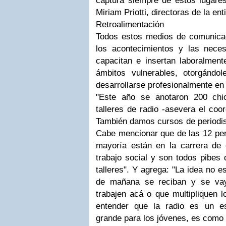
captura siempre de estos lugares
Miriam Priotti, directoras de la ent
Retroalimentación
Todos estos medios de comunica
los acontecimientos y las nece
capacitan e insertan laboralmen
ámbitos vulnerables, otorgándole
desarrollarse profesionalmente en
"Este año se anotaron 200 chic
talleres de radio -asevera el coo
También damos cursos de periodis
Cabe mencionar que de las 12 per
mayoría están en la carrera de
trabajo social y son todos pibes
talleres". Y agrega: "La idea no e
de mañana se reciban y se vay
trabajen acá o que multipliquen 
entender que la radio es un e
grande para los jóvenes, es como 