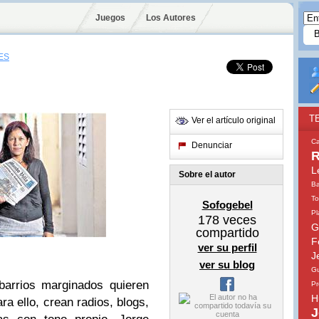
Juegos
Los Autores
ES
T
Ver el artículo original
Ca
Denunciar
R
L
Sobre el autor
Ba
To
Sofogebel
Pl
178
veces
G
compartido
F
ver su perfil
J
ver su blog
Gu
barrios marginados quieren
Pr
H
ra ello, crean radios, blogs,
J