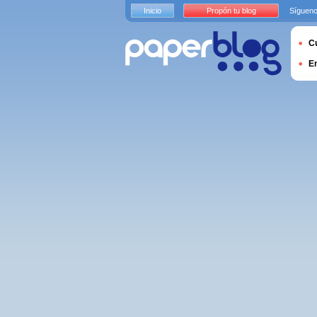
Inicio
Propón tu blog
Sígueno
Cu
E