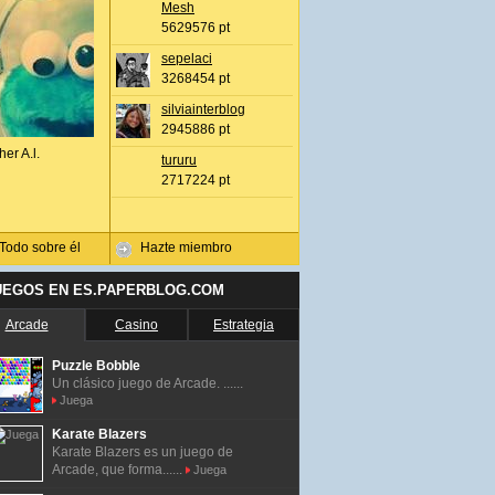
Mesh
5629576 pt
sepelaci
3268454 pt
silviainterblog
2945886 pt
her A.l.
tururu
2717224 pt
Todo sobre él
Hazte miembro
UEGOS EN ES.PAPERBLOG.COM
Arcade
Casino
Estrategia
Puzzle Bobble
Un clásico juego de Arcade. ......
Juega
Karate Blazers
Karate Blazers es un juego de
Arcade, que forma......
Juega