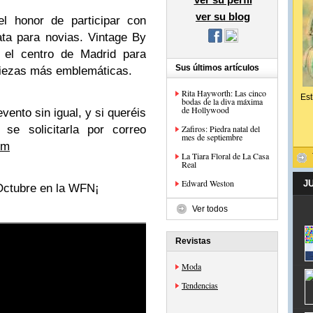
ver su blog
l honor de participar con
ata para novias. Vintage By
a el centro de Madrid para
Sus últimos artículos
 piezas más emblemáticas.
Rita Hayworth: Las cinco
Est
bodas de la diva máxima
de Hollywood
vento sin igual, y si queréis
 se solicitarla por correo
Zafiros: Piedra natal del
mes de septiembre
om
La Tiara Floral de La Casa
Real
Edward Weston
J
Octubre en la WFN¡
Ver todos
Revistas
Moda
Tendencias