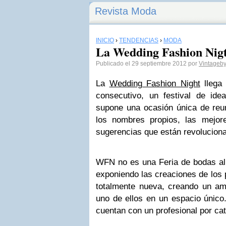
Revista Moda
INICIO
›
TENDENCIAS
›
MODA
La Wedding Fashion Nigt
Publicado el 29 septiembre 2012 por
Vintageby
La
Wedding Fashion Night
llega
consecutivo, un festival de id
supone una ocasión única de reun
los nombres propios, las mejor
sugerencias que están revolucion
WFN no es una Feria de bodas al 
exponiendo las creaciones de los 
totalmente nueva, creando un am
uno de ellos en un espacio único
cuentan con un profesional por cat