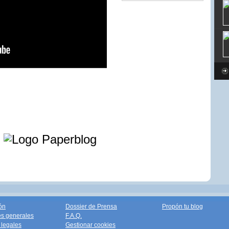
e
ón
Dossier de Prensa
Propón tu blog
s generales
F.A.Q.
legales
Gestionar cookies