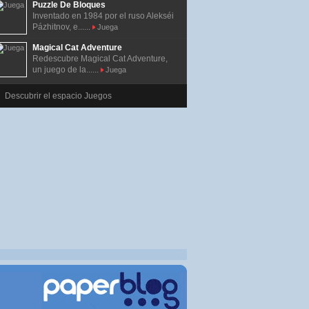
Puzzle De Bloques
Inventado en 1984 por el ruso Alekséi
Pázhitnov, e......
Juega
Magical Cat Adventure
Redescubre Magical Cat Adventure,
un juego de la......
Juega
Descubrir el espacio Juegos