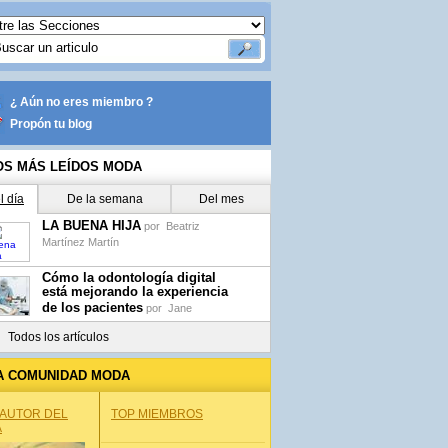
¿ Aún no eres miembro ?
Propón tu blog
OS MÁS LEÍDOS MODA
l día
De la semana
Del mes
LA BUENA HIJA
por
Beatriz
Martínez Martín
Cómo la odontología digital
está mejorando la experiencia
de los pacientes
por
Jane
Todos los artículos
A COMUNIDAD MODA
 AUTOR DEL
TOP MIEMBROS
A