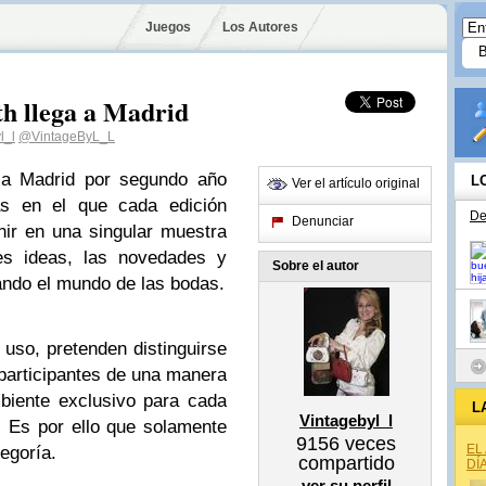
Juegos
Los Autores
h llega a Madrid
l_l
@VintageByL_L
 a Madrid por segundo año
L
Ver el artículo original
eas en el que cada edición
De
Denunciar
ir en una singular muestra
es ideas, las novedades y
Sobre el autor
ando el mundo de las bodas.
uso, pretenden distinguirse
participantes de una manera
biente exclusivo para cada
L
Vintagebyl_l
. Es por ello que solamente
9156
veces
EL
egoría.
compartido
DÍ
ver su perfil