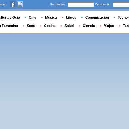
s en
Seudónimo
Contraseña
ltura y Ocio
Cine
Música
Libros
Comunicación
Tecnol
n Femenino
Sexo
Cocina
Salud
Ciencia
Viajes
Ten