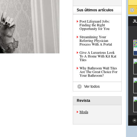
Sus últimos artículos
Pool Lifeguard Jobs:
J
Finding the Right
Opportunity for You
Streamlining Your
Referring Physician
Process With A Portal
Give A Luxurious Look
To A Home With Kit Kat
Tiles
Why Bathroom Wall Tiles
Are The Great Choice For
Your Bathroom?
Ver todos
Revista
Moda