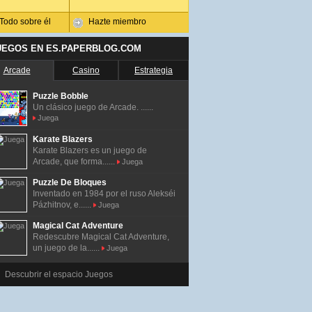
Todo sobre él
Hazte miembro
UEGOS EN ES.PAPERBLOG.COM
Arcade
Casino
Estrategia
Puzzle Bobble
Un clásico juego de Arcade. ......
Juega
Karate Blazers
Karate Blazers es un juego de
Arcade, que forma......
Juega
Puzzle De Bloques
Inventado en 1984 por el ruso Alekséi
Pázhitnov, e......
Juega
Magical Cat Adventure
Redescubre Magical Cat Adventure,
un juego de la......
Juega
Descubrir el espacio Juegos