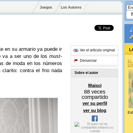
Juegos
Los Autores
je
en su armario ya puede ir
L
Ver el artículo original
e va a ser uno de los
must-
Denunciar
EL
tas de moda
en los números
DÍ
clarito: contra el frio nada
Sobre el autor
Maisci
88
veces
compartido
ver su perfil
ver su blog
Est