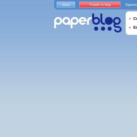
Inicio
Propón tu blog
Sígueno
Cu
E