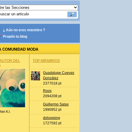
¿ Aún no eres miembro ?
Propón tu blog
A COMUNIDAD MODA
 AUTOR DEL
TOP MIEMBROS
A
Guadalupe Cuevas
González
2377018 pt
Roos
2094208 pt
Guillermo Salas
1990952 pt
her A.l.
dshopping
1727592 pt