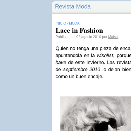
Revista Moda
INICIO
›
MODA
Lace in Fashion
Publicado el 02 agosto 2010 por
Maisci
Quien no tenga una pieza de
enca
apuntandola en la
wishlist
, porqu
have
de este invierno. Las
revis
de
septiembre 2010
lo dejan bien 
como un buen
encaje
.