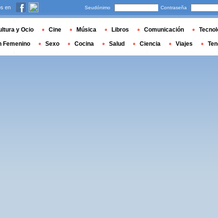
s en
Seudónimo
Contraseña
ltura y Ocio
Cine
Música
Libros
Comunicación
Tecnol
n Femenino
Sexo
Cocina
Salud
Ciencia
Viajes
Ten