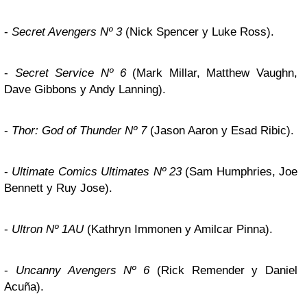
-
Secret Avengers Nº 3
(Nick Spencer y Luke Ross).
-
Secret Service Nº 6
(Mark Millar, Matthew Vaughn,
Dave Gibbons y Andy Lanning).
-
Thor: God of Thunder Nº 7
(Jason Aaron y Esad Ribic).
-
Ultimate Comics Ultimates Nº 23
(Sam Humphries, Joe
Bennett y Ruy Jose).
-
Ultron Nº 1AU
(Kathryn Immonen y Amilcar Pinna).
-
Uncanny Avengers Nº 6
(Rick Remender y Daniel
Acuña).