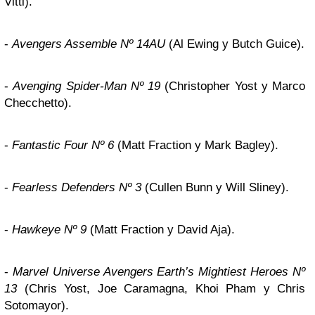
Vitti).
-
Avengers Assemble Nº 14AU
(Al Ewing y Butch Guice).
-
Avenging Spider-Man Nº 19
(Christopher Yost y Marco
Checchetto).
-
Fantastic Four Nº 6
(Matt Fraction y Mark Bagley).
-
Fearless Defenders Nº 3
(Cullen Bunn y Will Sliney).
-
Hawkeye Nº 9
(Matt Fraction y David Aja).
-
Marvel Universe Avengers Earth’s Mightiest Heroes Nº
13
(Chris Yost, Joe Caramagna, Khoi Pham y Chris
Sotomayor).