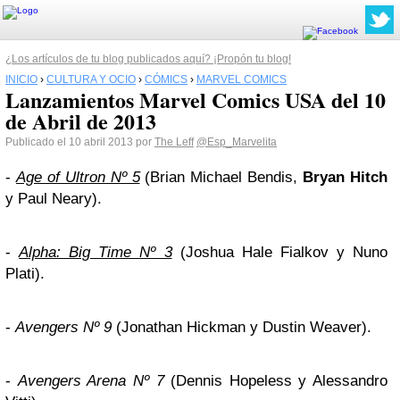
¿Los artículos de tu blog publicados aquí? ¡Propón tu blog!
INICIO
›
CULTURA Y OCIO
›
CÓMICS
›
MARVEL COMICS
Lanzamientos Marvel Comics USA del 10
de Abril de 2013
Publicado el 10 abril 2013 por
The Leff
@Esp_Marvelita
-
Age of Ultron Nº 5
(Brian Michael Bendis,
Bryan Hitch
y Paul Neary).
-
Alpha: Big Time Nº 3
(Joshua Hale Fialkov y Nuno
Plati).
-
Avengers Nº 9
(Jonathan Hickman y Dustin Weaver).
-
Avengers Arena Nº 7
(Dennis Hopeless y Alessandro