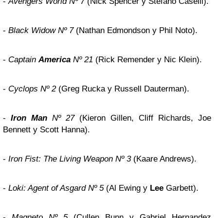
-
Avengers World Nº 7
(Nick Spencer y Stefano Caselli).
-
Black Widow Nº 7
(Nathan Edmondson y Phil Noto).
-
Captain
America
Nº 21
(Rick Remender y Nic Klein).
-
Cyclops Nº 2
(Greg Rucka y Russell Dauterman).
-
Iron Man
Nº 27
(Kieron Gillen, Cliff Richards, Joe
Bennett y Scott Hanna).
-
Iron Fist: The Living Weapon Nº 3
(Kaare Andrews).
-
Loki: Agent of Asgard Nº 5
(Al Ewing y
Lee
Garbett).
-
Magneto Nº 5
(Cullen Bunn y Gabriel Hernandez