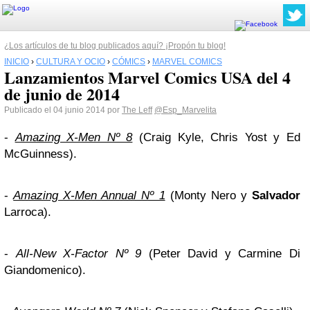
¿Los artículos de tu blog publicados aquí? ¡Propón tu blog!
INICIO
›
CULTURA Y OCIO
›
CÓMICS
›
MARVEL COMICS
Lanzamientos Marvel Comics USA del 4
de junio de 2014
Publicado el 04 junio 2014 por
The Leff
@Esp_Marvelita
-
Amazing X-Men Nº 8
(Craig Kyle, Chris Yost y Ed
McGuinness).
-
Amazing X-Men Annual Nº 1
(Monty Nero y
Salvador
Larroca).
-
All-New X-Factor Nº 9
(Peter David y Carmine Di
Giandomenico).