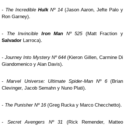
-
The Incredible
Hulk
Nº 14
(Jason Aaron, Jefte Palo y
Ron Garney).
-
The Invincible
Iron Man
Nº 525
(Matt Fraction y
Salvador
Larroca).
-
Journey Into Mystery Nº 644
(Kieron Gillen, Carmine Di
Giandomenico y Alan Davis).
-
Marvel Universe: Ultimate Spider-Man Nº 6
(Brian
Clevinger, Jacob Semahn y Nuno Plati).
-
The Punisher Nº 16
(Greg Rucka y Marco Checchetto).
-
Secret Avengers Nº 31
(Rick Remender, Matteo