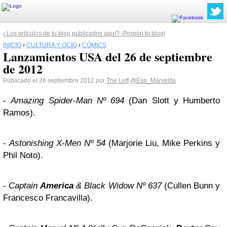
¿Los artículos de tu blog publicados aquí? ¡Propón tu blog!
INICIO
›
CULTURA Y OCIO
›
CÓMICS
Lanzamientos USA del 26 de septiembre
de 2012
Publicado el 26 septiembre 2012 por
The Leff
@Esp_Marvelita
-
Amazing Spider-Man Nº 694
(Dan Slott y Humberto
Ramos).
-
Astonishing X-Men Nº 54
(Marjorie Liu, Mike Perkins y
Phil Noto).
-
Captain
America
& Black Widow Nº 637
(Cullen Bunn y
Francesco Francavilla).