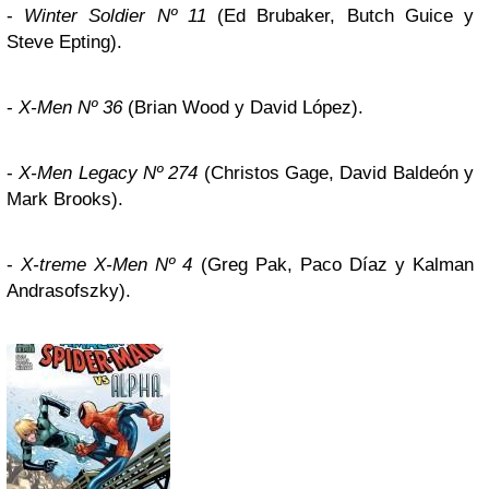
-
Winter Soldier Nº 11
(Ed Brubaker, Butch Guice y
Steve Epting).
-
X-Men Nº 36
(Brian Wood y David López).
-
X-Men Legacy Nº 274
(Christos Gage, David Baldeón y
Mark Brooks).
-
X-treme X-Men Nº 4
(Greg Pak, Paco Díaz y Kalman
Andrasofszky).