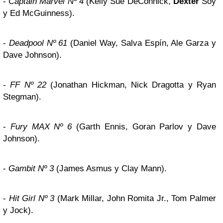
-
Captain Marvel Nº 4
(Kelly Sue DeConnick,
Dexter
Soy
y Ed McGuinness).
-
Deadpool Nº 61
(Daniel Way, Salva Espín, Ale Garza y
Dave Johnson).
-
FF Nº 22
(Jonathan Hickman, Nick Dragotta y Ryan
Stegman).
-
Fury MAX Nº 6
(Garth Ennis, Goran Parlov y Dave
Johnson).
-
Gambit Nº 3
(James Asmus y Clay Mann).
-
Hit Girl Nº 3
(Mark Millar, John Romita Jr., Tom Palmer
y Jock).