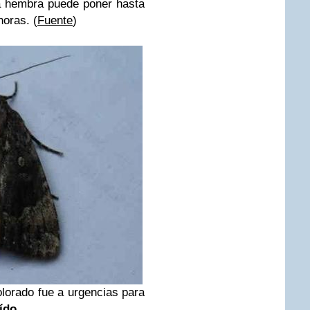
 hembra puede poner hasta
oras. (
Fuente
)
lorado fue a urgencias para
oído
.