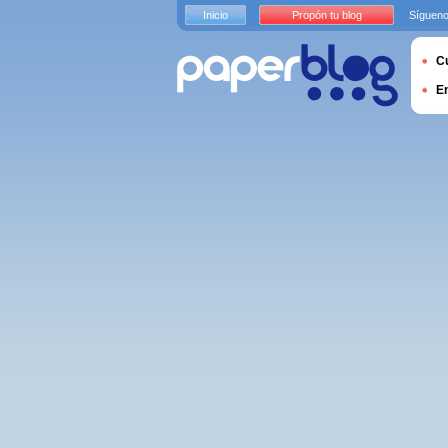
Inicio
Propón tu blog
Sígueno
Cu
E