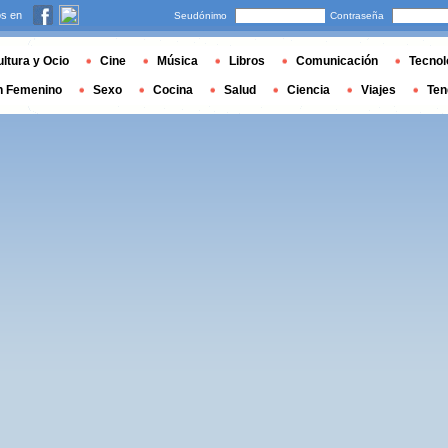
s en
Seudónimo
Contraseña
ltura y Ocio
Cine
Música
Libros
Comunicación
Tecnol
n Femenino
Sexo
Cocina
Salud
Ciencia
Viajes
Ten