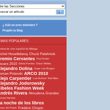
¿ Aún no eres miembro ?
Propón tu blog
EMAS POPULARES
stival de cine español de Málaga
ichel Houellebecq
Chuck Palahniuk
remio Cervantes
Paul Auster
scars 2010
Gloria Fuertes
Orson Welles
lejandro Dolina
Jorge Luis Borges
ARCO 2010
oman Polanski
lejo Carpentier
Luis Buñuel
Karl Marx
lejandro Jodorowsky
ibeles Fashion Week
ndrés Rivera
Almudena Grandes
chael Haneke
a noche de los libros
Frédéric Chopin
seo del Prado