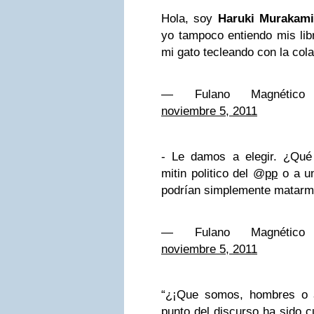
Hola, soy
Haruki Murakam
yo tampoco entiendo mis lib
mi gato tecleando con la cola
— Fulano Magnético (
noviembre 5, 2011
- Le damos a elegir. ¿Qué p
mitin politico del @
pp
o a u
podrían simplemente matar
— Fulano Magnético (
noviembre 5, 2011
“¿¡Que somos, hombres o 
punto del discurso ha sido 