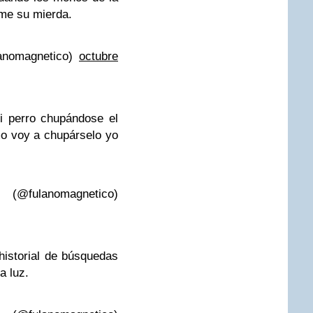
me su mierda.
anomagnetico)
octubre
i perro chupándose el
o voy a chupárselo yo
@fulanomagnetico)
historial de búsquedas
a luz.