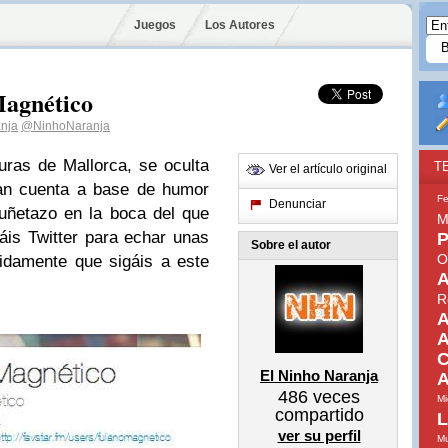
Juegos
Los Autores
Magnético
anja
@NinhoNaranja
ras de Mallorca, se oculta
T
Ver el artículo original
an cuenta a base de humor
Fe
Denunciar
uñetazo en la boca del que
M
sáis Twitter para echar unas
P
Sobre el autor
O
idamente que sigáis a este
A
R
A
A
C
El Ninho Naranja
A
486
veces
Mi
compartido
L
ver su perfil
Mu