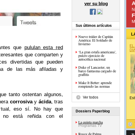
A
ver su blog
N
F
M
Sus últimos artículos
L
Nuevo tráiler de Capitán
América: El Soldado de
Invierno
EL
santes que
pululan esta red
DÍ
‘La gran estafa americana’,
nteresantes que comparten y
pulcro ejercicio de
autocrítica nacional
ces divertidas que pueden
Duke of Lancaster, un
una de las más afiladas y
barco fantasma cargado de
graffitis
Make It Better: aprende
rompiendo las normas
ue tanto ostentan algunos,
Ver todos
Est
anera
corrosiva
y
ácida
, tras
rtual, eso sí. No hay que
Dossiers Paperblog
ad no está reñida con el
La quinta marcha
Programas TV
Rossy de Palma