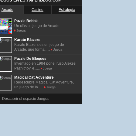
UEGOS EN ES.PAPERBLOG.COM
Arcade
Casino
Estrategia
Puzzle Bobble
Un clásico juego de Arcade. ......
Juega
Karate Blazers
Karate Blazers es un juego de
Arcade, que forma......
Juega
Puzzle De Bloques
Inventado en 1984 por el ruso Alekséi
Pázhitnov, e......
Juega
Magical Cat Adventure
Redescubre Magical Cat Adventure,
un juego de la......
Juega
Descubrir el espacio Juegos