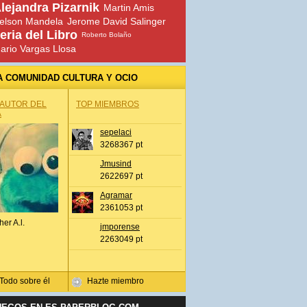
lejandra Pizarnik
Martin Amis
elson Mandela
Jerome David Salinger
eria del Libro
Roberto Bolaño
ario Vargas Llosa
A COMUNIDAD CULTURA Y OCIO
 AUTOR DEL
TOP MIEMBROS
A
sepelaci
3268367 pt
Jmusind
2622697 pt
Agramar
2361053 pt
her A.l.
jmporense
2263049 pt
Todo sobre él
Hazte miembro