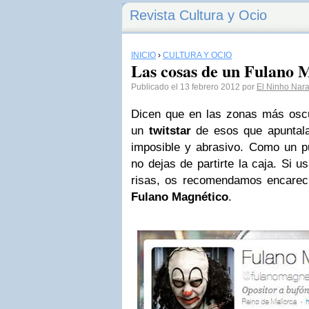
Revista Cultura y Ocio
INICIO
›
CULTURA Y OCIO
Las cosas de un Fulano 
Publicado el 13 febrero 2012 por
El Ninho Nar
Dicen que en las zonas más oscu
un
twitstar
de esos que apuntal
imposible y abrasivo. Como un p
no dejas de partirte la caja. Si u
risas, os recomendamos encarec
Fulano Magnético
.