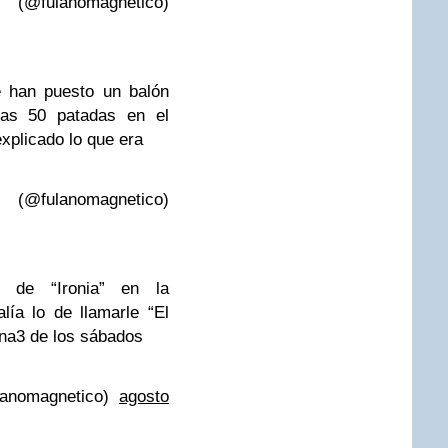
@fulanomagnetico)
e han puesto un balón
nas 50 patadas en el
xplicado lo que era
@fulanomagnetico)
n de “Ironia” en la
ía lo de llamarle “El
tena3 de los sábados
lanomagnetico)
agosto