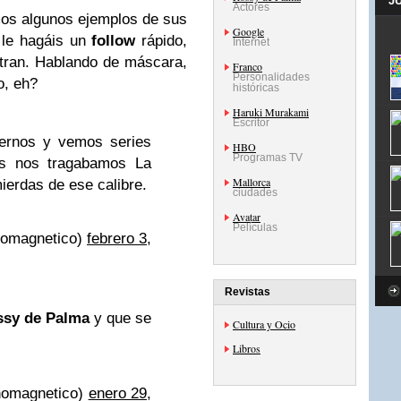
J
Actores
os algunos ejemplos de sus
Google
 le hagáis un
follow
rápido,
Internet
tran. Hablando de máscara,
Franco
Personalidades
o, eh?
históricas
Haruki Murakami
Escritor
ernos y vemos series
HBO
Programas TV
s nos tragabamos La
Mallorca
ierdas de ese calibre.
ciudades
Avatar
Películas
nomagnetico)
febrero 3,
Revistas
sy de Palma
y que se
Cultura y Ocio
Libros
nomagnetico)
enero 29,