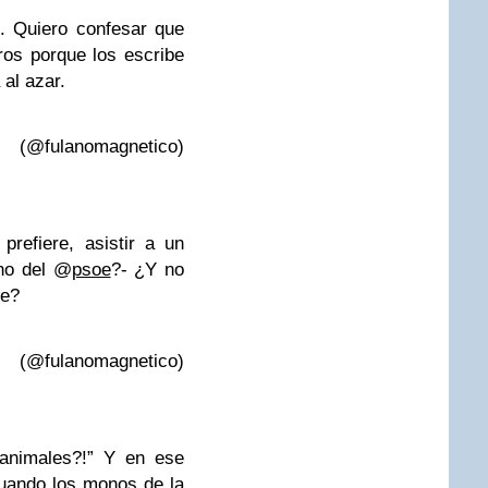
i
. Quiero confesar que
ros porque los escribe
 al azar.
@fulanomagnetico)
refiere, asistir a un
no del @
psoe
?- ¿Y no
me?
@fulanomagnetico)
animales?!” Y en ese
cuando los monos de la