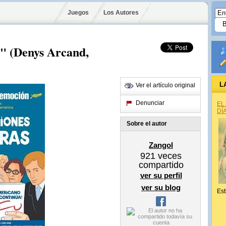
Juegos
Los Autores
s" (Denys Arcand,
L
Ver el artículo original
Denunciar
EL
DÍ
Sobre el autor
Zangol
921
veces
compartido
ver su perfil
ver su blog
Est