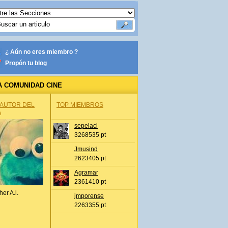
¿ Aún no eres miembro ?
Propón tu blog
A COMUNIDAD CINE
 AUTOR DEL
TOP MIEMBROS
A
sepelaci
3268535 pt
Jmusind
2623405 pt
Agramar
2361410 pt
her A.l.
jmporense
2263355 pt