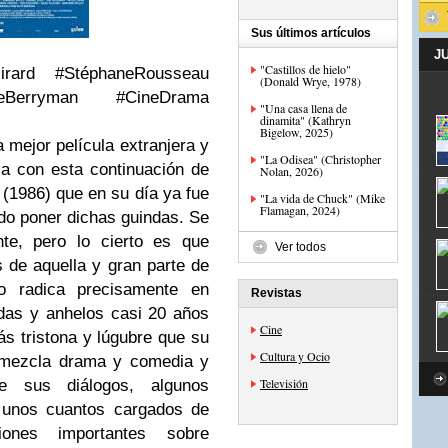
Sus últimos artículos
J
"Castillos de hielo"
rard #StéphaneRousseau
(Donald Wrye, 1978)
éeBerryman #CineDrama
"Una casa llena de
dinamita" (Kathryn
Bigelow, 2025)
 mejor película extranjera y
"La Odisea" (Christopher
sa con esta continuación de
Nolan, 2026)
 (1986) que en su día ya fue
"La vida de Chuck" (Mike
Flamagan, 2024)
udo poner dichas guindas. Se
te, pero lo cierto es que
Ver todos
 de aquella y gran parte de
o radica precisamente en
Revistas
das y anhelos casi 20 años
Cine
ás tristona y lúgubre que su
Cultura y Ocio
e mezcla drama y comedia y
Televisión
 sus diálogos, algunos
, unos cuantos cargados de
iones importantes sobre