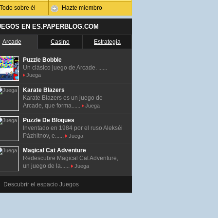
Todo sobre él
Hazte miembro
UEGOS EN ES.PAPERBLOG.COM
Arcade
Casino
Estrategia
Puzzle Bobble
Un clásico juego de Arcade. ......
Juega
Karate Blazers
Karate Blazers es un juego de
Arcade, que forma......
Juega
Puzzle De Bloques
Inventado en 1984 por el ruso Alekséi
Pázhitnov, e......
Juega
Magical Cat Adventure
Redescubre Magical Cat Adventure,
un juego de la......
Juega
Descubrir el espacio Juegos