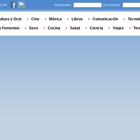
s en
Seudónimo
Contraseña
ltura y Ocio
Cine
Música
Libros
Comunicación
Tecnol
n Femenino
Sexo
Cocina
Salud
Ciencia
Viajes
Ten