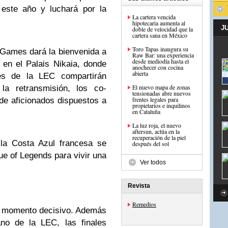
este año y luchará por la
La cartera vencida
hipotecaria aumenta al
J
doble de velocidad que la
cartera sana en México
Toro Tapas inaugura su
 Games dará la bienvenida a
Raw Bar: una experiencia
desde mediodía hasta el
en el Palais Nikaia, donde
anochecer con cocina
abierta
es de la LEC compartirán
El nuevo mapa de zonas
la retransmisión, los co-
tensionadas abre nuevos
frentes legales para
de aficionados dispuestos a
propietarios e inquilinos
en Cataluña
La luz roja, el nuevo
aftersun, actúa en la
recuperación de la piel
 la Costa Azul francesa se
después del sol
ue of Legends para vivir una
Ver todos
Revista
Remedios
e momento decisivo. Además
no de la LEC, las finales