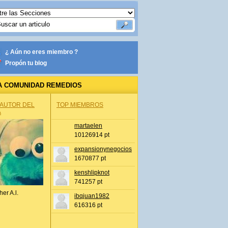
¿ Aún no eres miembro ?
Propón tu blog
A COMUNIDAD REMEDIOS
 AUTOR DEL
TOP MIEMBROS
A
martaelen
10126914 pt
expansionynegocios
1670877 pt
kenshlipknot
741257 pt
her A.l.
ibqjuan1982
616316 pt