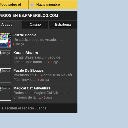
Todo sobre él
Hazte miembro
UEGOS EN ES.PAPERBLOG.COM
Arcade
Casino
Estrategia
Puzzle Bobble
Un clásico juego de Arcade. ......
Juega
Karate Blazers
Karate Blazers es un juego de
Arcade, que forma......
Juega
Puzzle De Bloques
Inventado en 1984 por el ruso Alekséi
Pázhitnov, e......
Juega
Magical Cat Adventure
Redescubre Magical Cat Adventure,
un juego de la......
Juega
Descubrir el espacio Juegos