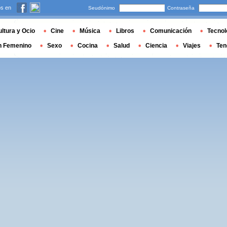
s en
Seudónimo
Contraseña
ltura y Ocio
Cine
Música
Libros
Comunicación
Tecnol
n Femenino
Sexo
Cocina
Salud
Ciencia
Viajes
Ten