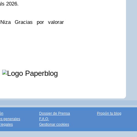
ls 2026.
Gracias por valorar
e
ón
Dossier de Prensa
Propón tu blog
s generales
F.A.Q.
legales
Gestionar cookies