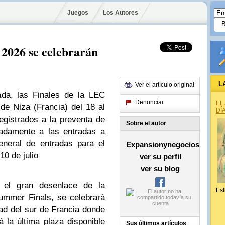
Juegos
Los Autores
2026 se celebrarán
L
Ver el artículo original
ada, las Finales de la LEC
Denunciar
EL
 de Niza (Francia) del 18 al
DÍ
egistrados a la preventa de
Sobre el autor
padamente a las entradas a
general de entradas para el
Expansionynegocios
10 de julio
ver su perfil
ver su blog
el gran desenlace de la
Est
ummer Finals, se celebrará
ad del sur de Francia donde
 la última plaza disponible
Sus últimos artículos