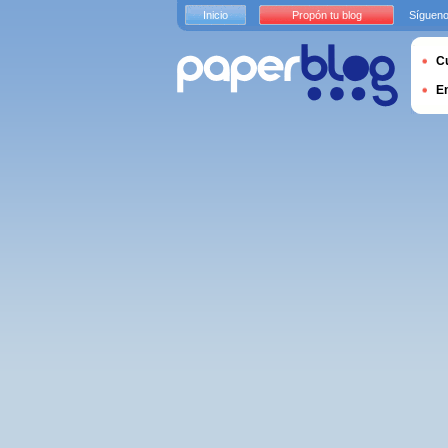
Inicio
Propón tu blog
Sígueno
Cu
E