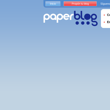
Inicio
Propón tu blog
Sígueno
Cu
E