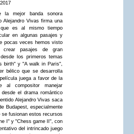
 2017
e la mejor banda sonora
o Alejandro Vivas firma una
 que es al mismo tiempo
cular en algunas pasajes y
ue pocas veces hemos visto
e crear pasajes de gran
desde los primeros temas
 birth" y "A walk in Paris",
er bélico que se desarrolla
película juega a favor de la
e al compositor manejar
, desde el drama romántico
 sentido Alejandro Vivas saca
 de Budapest, especialmente
 se fusionan estos recursos
 I" y "Chess game II", con
ntativo del intrincado juego