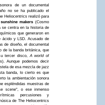
sonora de un documental
año no se ha publicado el
e Heliocentrics realizó para
 sunshine makers
(Cosmo
a se centra en la historia de
 químicos que generaron en
de ácido y LSD. Acusado de
as de diseño, el documental
o de la banda británica, que
su tercer disco,
A world of
s). Aunque podemos decir
stela de esa mezcla de jazz
sta banda, lo cierto es que
rto la ambientación sonora
ene espléndidas muestras de
se scene", o ese inmenso
 rítmicas percusiones y
música de The Heliocentrics