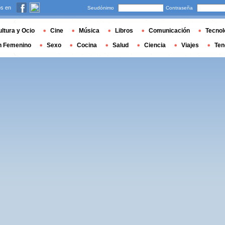
s en
Seudónimo
Contraseña
ltura y Ocio
Cine
Música
Libros
Comunicación
Tecnol
n Femenino
Sexo
Cocina
Salud
Ciencia
Viajes
Ten