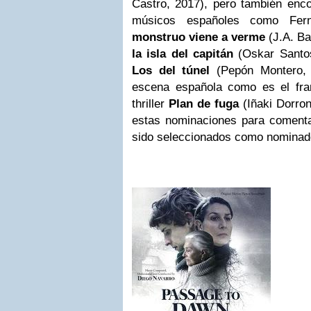
Castro, 2017), pero también
enco
músicos españoles como Fer
monstruo viene a verme
(J.A. B
la isla del capitán
(Oskar Santos
Los del túnel
(Pepón Montero,
escena española como es el fra
thriller
Plan de fuga
(Iñaki Dorro
estas nominaciones para comenta
sido seleccionados como nominad