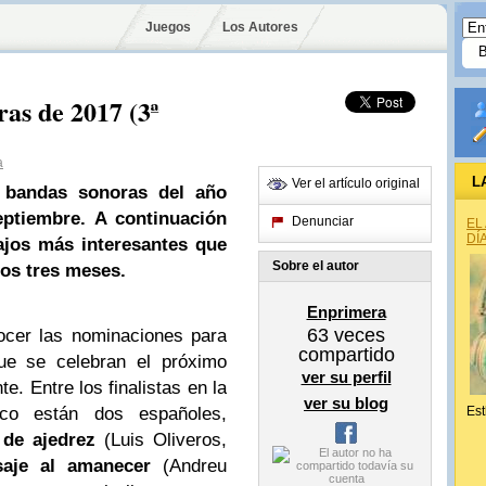
Juegos
Los Autores
as de 2017 (3ª
a
L
Ver el artículo original
 bandas sonoras del año
eptiembre. A continuación
Denunciar
EL
DÍ
ajos más interesantes que
Sobre el autor
mos tres meses.
Enprimera
63
veces
cer las nominaciones para
compartido
ue se celebran el próximo
ver su perfil
e. Entre los finalistas en la
ver su blog
ico están dos españoles,
Est
 de ajedrez
(Luis Oliveros,
saje al amanecer
(Andreu