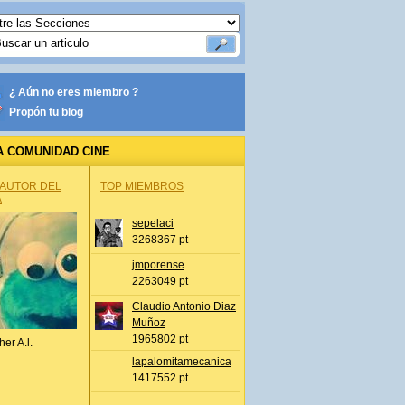
¿ Aún no eres miembro ?
Propón tu blog
A COMUNIDAD CINE
 AUTOR DEL
TOP MIEMBROS
A
sepelaci
3268367 pt
jmporense
2263049 pt
Claudio Antonio Diaz
Muñoz
1965802 pt
her A.l.
lapalomitamecanica
1417552 pt