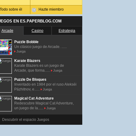
Todo sobre él
Hazte miembro
UEGOS EN ES.PAPERBLOG.COM
Arcade
Casino
Estrategia
Puzzle Bobble
Un clásico juego de Arcade. ......
Juega
Karate Blazers
Karate Blazers es un juego de
Arcade, que forma......
Juega
Puzzle De Bloques
Inventado en 1984 por el ruso Alekséi
Pázhitnov, e......
Juega
Magical Cat Adventure
Redescubre Magical Cat Adventure,
un juego de la......
Juega
Descubrir el espacio Juegos