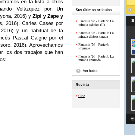
ntramos en la lista a otros
nando Velázquez por
Un
Sus últimos artículos
ayona, 2016) y
Zipi y Zape y
Fantasia '26 - Parte 9: La
J
, 2016), Carles Cases por
mirada asiática (II)
 2016)
y un habitual de la
Fantasia '26 - Parte 7: La
mirada distorsionada
ncés Pascal Gaigne por el
Fantasia '26 - Parte 6:
nsoro, 2016). Aprovechamos
Premios
r los dos trabajos que han
Fantasia '26 - Parte 5: La
os:
mirada animada
Ver todos
Revista
Cine