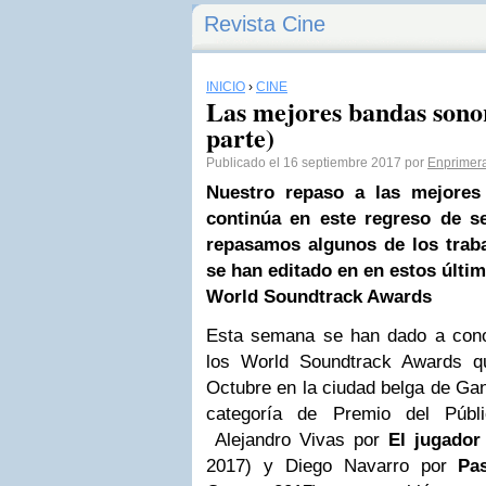
Revista Cine
INICIO
›
CINE
Las mejores bandas sonor
parte)
Publicado el 16 septiembre 2017 por
Enprimer
Nuestro repaso a las mejores
continúa en este regreso de s
repasamos algunos de los trab
se han editado en en estos últi
World Soundtrack Awards
Esta semana se han dado a cono
los World Soundtrack Awards q
Octubre en la ciudad belga de Gant
categoría de Premio del Públ
Alejandro Vivas por
El jugador
2017) y Diego Navarro por
Pa