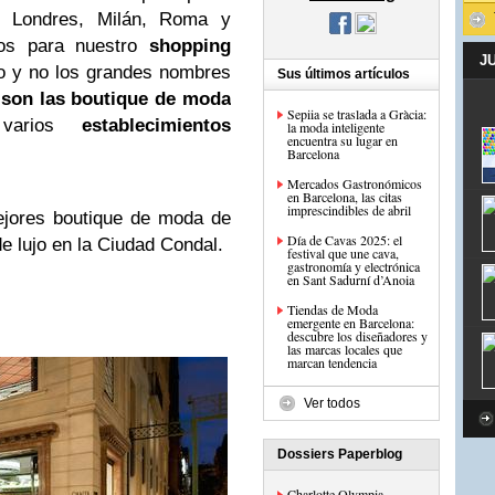
, Londres, Milán, Roma y
mos para nuestro
shopping
J
o y no los grandes nombres
Sus últimos artículos
n
son las boutique de moda
Sepiia se traslada a Gràcia:
 varios
establecimientos
la moda inteligente
encuentra su lugar en
Barcelona
Mercados Gastronómicos
en Barcelona, las citas
imprescindibles de abril
ejores boutique de moda de
Día de Cavas 2025: el
e lujo en la Ciudad Condal.
festival que une cava,
gastronomía y electrónica
en Sant Sadurní d’Anoia
Tiendas de Moda
emergente en Barcelona:
descubre los diseñadores y
las marcas locales que
marcan tendencia
Ver todos
Dossiers Paperblog
Charlotte Olympia