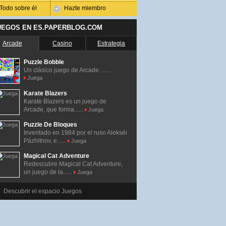
Todo sobre él
Hazte miembro
UEGOS EN ES.PAPERBLOG.COM
Arcade
Casino
Estrategia
Puzzle Bobble
Un clásico juego de Arcade. ......
Juega
Karate Blazers
Karate Blazers es un juego de
Arcade, que forma......
Juega
Puzzle De Bloques
Inventado en 1984 por el ruso Alekséi
Pázhitnov, e......
Juega
Magical Cat Adventure
Redescubre Magical Cat Adventure,
un juego de la......
Juega
Descubrir el espacio Juegos