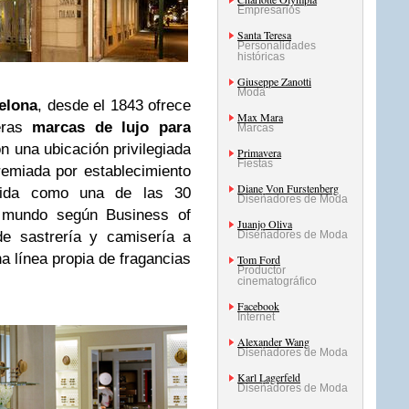
Empresarios
Santa Teresa
Personalidades
históricas
Giuseppe Zanotti
Moda
celona
, desde el 1843 ofrece
Max Mara
eras
marcas de lujo para
Marcas
n una ubicación privilegiada
Primavera
Fiestas
emiada por establecimiento
Diane Von Furstenberg
ocida como una de las 30
Diseñadores de Moda
l mundo según Business of
Juanjo Oliva
de sastrería y camisería a
Diseñadores de Moda
a línea propia de fragancias
Tom Ford
Productor
cinematográfico
Facebook
Internet
Alexander Wang
Diseñadores de Moda
Karl Lagerfeld
Diseñadores de Moda