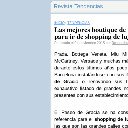
Revista Tendencias
INICIO
›
TENDENCIAS
Las mejores boutique de
para ir de shopping de lu
Publicado el 04 noviembre 2015 por
Bcncoolhu
Prada, Bottega Veneta, Miu M
McCartney
,
Versace
y muchas m
durante estos últimos años poco
Barcelona instalándose con sus
de Graci
a o renovando sus ti
exhaustivo listado de grandes 
presentes con sus establecimiento
El Paseo de Gracia se ha cons
referencia para el
shopping de l
las que son las grandes calles co