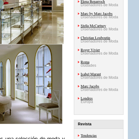
Elena Benarroch
Diseñadores de Moda
Marc by Marc Jacobs
Diseñadores de Moda
Stella McCartney
Diseñadores de Moda
Christian Louboutin
Diseñadores de Moda
Roger Vivier
Diseñadores de Moda
Roma
ciudades
Isabel Marant
Diseñadores de Moda
Marc Jacobs
Diseñadores de Moda
Londres
Europa
Revista
Tendencias
os una selección de moda y