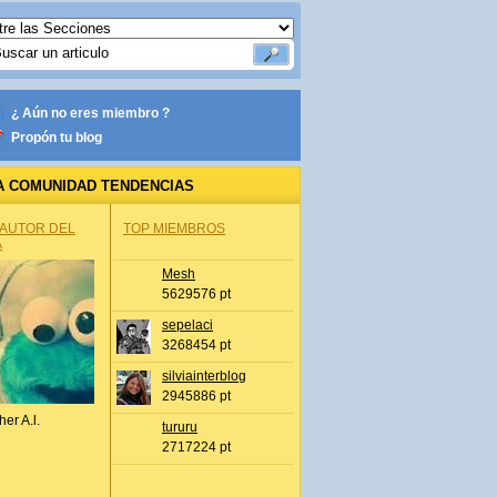
¿ Aún no eres miembro ?
Propón tu blog
A COMUNIDAD TENDENCIAS
 AUTOR DEL
TOP MIEMBROS
A
Mesh
5629576 pt
sepelaci
3268454 pt
silviainterblog
2945886 pt
her A.l.
tururu
2717224 pt