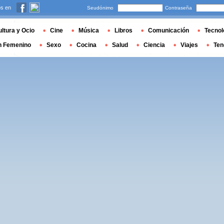
s en
Seudónimo
Contraseña
ltura y Ocio
Cine
Música
Libros
Comunicación
Tecnol
n Femenino
Sexo
Cocina
Salud
Ciencia
Viajes
Ten