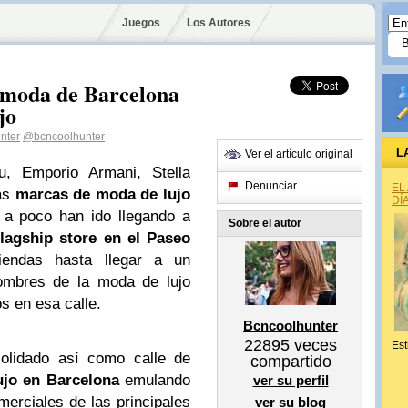
Juegos
Los Autores
 moda de Barcelona
jo
nter
@bcncoolhunter
L
Ver el artículo original
iu, Emporio Armani,
Stella
Denunciar
EL
ás
marcas de moda de lujo
DÍ
 a poco han ido llegando a
Sobre el autor
flagship store en el Paseo
endas hasta llegar a un
nombres de la moda de lujo
s en esa calle.
Bcncoolhunter
22895
veces
Est
olidado así como calle de
compartido
ujo en Barcelona
emulando
ver su perfil
merciales de las principales
ver su blog