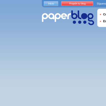
Inicio
Propón tu blog
Sígueno
Cu
E