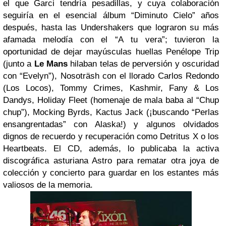
el que Garci tendría pesadillas, y cuya colaboración
seguiría en el esencial álbum “Diminuto Cielo” años
después, hasta las Undershakers que lograron su más
afamada melodía con el “A tu vera”; tuvieron la
oportunidad de dejar mayúsculas huellas Penélope Trip
(junto a
Le Mans
hilaban telas de perversión y oscuridad
con “Evelyn”), Nosoträsh con el llorado Carlos Redondo
(Los Locos), Tommy Crimes, Kashmir, Fany & Los
Dandys, Holiday Fleet (homenaje de mala baba al “Chup
chup”), Mocking Byrds, Kactus Jack (¡buscando “Perlas
ensangrentadas” con Alaska!) y algunos olvidados
dignos de recuerdo y recuperación como Detritus X o los
Heartbeats. El CD, además, lo publicaba la activa
discográfica asturiana Astro para rematar otra joya de
colección y concierto para guardar en los estantes más
valiosos de la memoria.