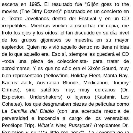
escena en 1995. El resultado fue “Gijón goes to the
movies (The Dirty Dozen)” plasmado en un concierto en
el Teatro Jovellanos dentro del Festival y en un CD
irrepetibles. Mientras vuelvo a escuchar mi copia, me
froto los ojos y los oídos: el tan discutido en su día nivel
de los grupos gijoneses se muestra en su mayor
esplendor. Quien no vivió aquello dentro no tiene ni idea
de lo que aquello era. Eso sí, siempre les quedará el CD
–toda una pieza de coleccionista- para tratar de
aproximarse. Y es que no sólo era el Xixón Sound, muy
bien representado (Yellowfinn, Holiday Fleet, Manta Ray,
Kactus Jack, Australian Blonde, Medication, Tommy
Crimes), sino satélites muy, muy cercanos (Dr.
Explosion, Undershakers) o lejanos (Kashmir, Los
Cohetes), los que desgranaban piezas de películas como
La Semilla del Diablo
(con una acertada mezcla de
perversidad e inocencia a cargo de los venerables
Penélope Trip),
What´s New, Pussycat?
(trepidantes Dr.
Explosion y su “My little red book”),
La Leyenda de la