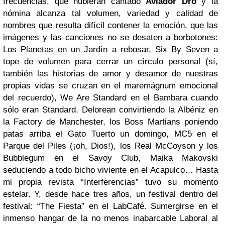
frecuencias, que hubieran cantado
Aviador Dro
y la
nómina alcanza tal volumen, variedad y calidad de
nombres que resulta difícil contener la emoción, que las
imágenes y las canciones no se desaten a borbotones:
Los Planetas en un Jardín a rebosar, Six By Seven a
tope de volumen para cerrar un círculo personal (sí,
también las historias de amor y desamor de nuestras
propias vidas se cruzan en el maremágnum emocional
del recuerdo), We Are Standard en el Bambara cuando
sólo eran Standard, Delorean convirtiendo la Albéniz en
la Factory de Manchester, los Boss Martians poniendo
patas arriba el Gato Tuerto un domingo, MC5 en el
Parque del Piles (¡oh, Dios!), los Real McCoyson y los
Bubblegum en el Savoy Club, Maika Makovski
seduciendo a todo bicho viviente en el Acapulco… Hasta
mi propia revista “Interferencias” tuvo su momento
estelar. Y, desde hace tres años, un festival dentro del
festival: “The Fiesta” en el LabCafé. Sumergirse en el
inmenso hangar de la no menos inabarcable Laboral al