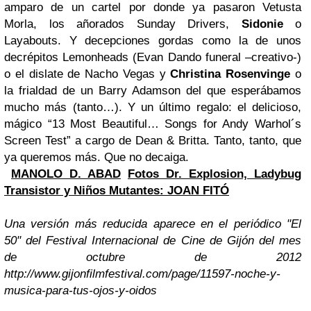
amparo de un cartel por donde ya pasaron Vetusta
Morla, los añorados Sunday Drivers,
Sidonie
o
Layabouts. Y decepciones gordas como la de unos
decrépitos Lemonheads (Evan Dando funeral –creativo-)
o el dislate de Nacho Vegas y
Christina Rosenvinge
o
la frialdad de un Barry Adamson del que esperábamos
mucho más (tanto…). Y un último regalo: el delicioso,
mágico “13 Most Beautiful… Songs for Andy Warhol´s
Screen Test” a cargo de Dean & Britta. Tanto, tanto, que
ya queremos más. Que no decaiga.
MANOLO D. ABAD
Fotos Dr. Explosion, Ladybug
Transistor y Niños Mutantes: JOAN FITÓ
Una versión más reducida aparece en el periódico "El
50" del Festival Internacional de Cine de Gijón del mes
de octubre de 2012
http://www.gijonfilmfestival.com/page/11597-noche-y-
musica-para-tus-ojos-y-oidos