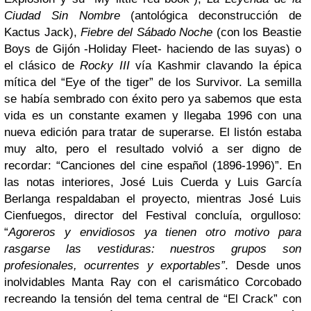
Ciudad Sin Nombre
(antológica deconstrucción de
Kactus Jack),
Fiebre del Sábado Noche
(con los Beastie
Boys de Gijón -Holiday Fleet- haciendo de las suyas) o
el clásico de
Rocky III
vía Kashmir clavando la épica
mítica del “Eye of the tiger” de los Survivor. La semilla
se había sembrado con éxito pero ya sabemos que esta
vida es un constante examen y llegaba 1996 con una
nueva edición para tratar de superarse. El listón estaba
muy alto, pero el resultado volvió a ser digno de
recordar: “Canciones del cine español (1896-1996)”. En
las notas interiores, José Luis Cuerda y Luis García
Berlanga respaldaban el proyecto, mientras José Luis
Cienfuegos, director del Festival concluía, orgulloso:
“
Agoreros y envidiosos ya tienen otro motivo para
rasgarse las vestiduras: nuestros grupos son
profesionales, ocurrentes y exportables”
. Desde unos
inolvidables Manta Ray con el carismático Corcobado
recreando la tensión del tema central de “El Crack” con