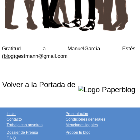
Gratitud a ManuelGarcia Estés
(
blog
)
gestmann@gmail.com
Volver a la Portada de
Inicio
Presentación
Contacto
Condiciones generales
Trabaja con nosotros
Menciones legales
Dossier de Prensa
Propón tu blog
F.A.Q.