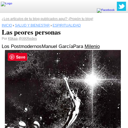
¿Los artículos de tu blog publicados aquí? ¡Propón tu blog!
INICIO
›
SALUD Y BIENESTAR
›
ESPIRITUALIDAD
Las peores personas
Por
Ktikaa
@XKRedes
Los Postmodernos
Manuel García
Para
Milenio
Save