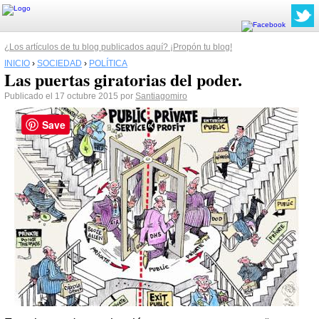
¿Los artículos de tu blog publicados aquí? ¡Propón tu blog!
INICIO
›
SOCIEDAD
›
POLÍTICA
Las puertas giratorias del poder.
Publicado el 17 octubre 2015 por
Santiagomiro
Save