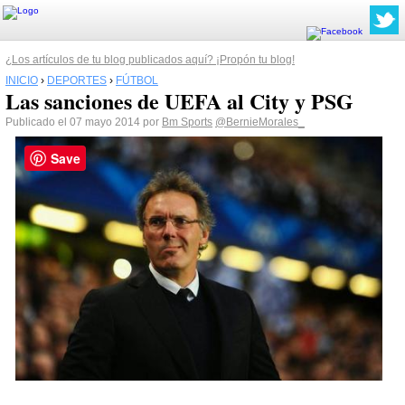
¿Los artículos de tu blog publicados aquí? ¡Propón tu blog!
INICIO
›
DEPORTES
›
FÚTBOL
Las sanciones de UEFA al City y PSG
Publicado el 07 mayo 2014 por
Bm Sports
@BernieMorales_
Save