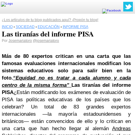
¿Los artículos de tu blog publicados aquí? ¡Propón tu blog!
INICIO
›
SOCIEDAD
›
EDUCACIÓN
›
INFORME PISA
Las tiranías del informe PISA
Por
Josemariatoro
@josemariatoro
Más de 80 expertos critican en una carta que las
famosas evaluaciones internacionales modifican los
sistemas educativos solo para salir bien en la
foto.
“Equidad no es tratar a cada alumno y cada
centro de la misma forma”
Las tiranías del informe
PISA
¿Están modificando los exámenes de evaluación de
PISA las políticas educativas de los países que los
celebran? Un total de 83 grandes expertos
internacionales —la mayoría estadounidenses y
británicos— están convencidos de ello y lo critican en
una carta que han hecho llegar al alemán
Andreas