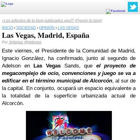
¿Los artículos de tu blog publicados aquí? ¡Propón tu blog!
INICIO
›
SOCIEDAD
›
OPINIÓN
›
LAS VEGAS
Las Vegas, Madrid, España
Por
Jmbigas
@jmbigas
Este viernes, el Presidente de la Comunidad de Madrid,
Ignacio González, ha confirmado, junto al segundo de
Adelson en
Las Vegas
Sands, que
el proyecto de
megacomplejo de ocio, convenciones y juego se va a
edificar en el término municipal de Alcorcón
, al sur de
la capital. En conjunto, ocupará un espacio equivalente a
la totalidad de la superficie urbanizada actual de
Alcorcón.