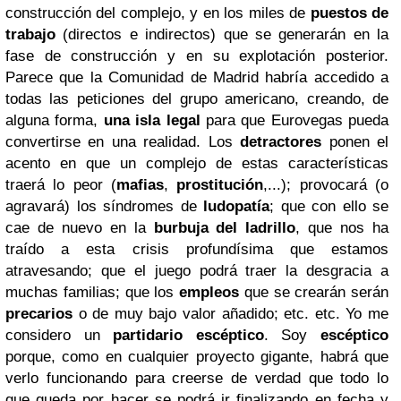
construcción del complejo, y en los miles de
puestos de
trabajo
(directos e indirectos) que se generarán en la
fase de construcción y en su explotación posterior.
Parece que la Comunidad de Madrid habría accedido a
todas las peticiones del grupo americano, creando, de
alguna forma,
una isla legal
para que Eurovegas pueda
convertirse en una realidad.
Los
detractores
ponen el
acento en que un complejo de estas características
traerá lo peor (
mafias
,
prostitución
,...); provocará (o
agravará) los síndromes de
ludopatía
; que con ello se
cae de nuevo en la
burbuja del ladrillo
, que nos ha
traído a esta crisis profundísima que estamos
atravesando; que el juego podrá traer la desgracia a
muchas familias; que los
empleos
que se crearán serán
precarios
o de muy bajo valor añadido; etc. etc.
Yo me
considero un
partidario escéptico
. Soy
escéptico
porque, como en cualquier proyecto gigante, habrá que
verlo funcionando para creerse de verdad que todo lo
que queda por hacer se podrá ir finalizando en fecha y