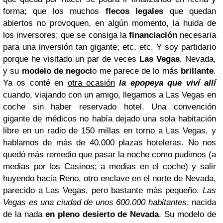
forma; que los muchos
flecos legales
que quedan
abiertos no provoquen, en algún momento, la huida de
los inversores; que se consiga la
financiación
necesaria
para una inversión tan gigante; etc. etc.
Y soy partidario
porque he visitado un par de veces
Las Vegas
, Nevada,
y su
modelo de negoci
o me parece de lo más
brillante
.
Ya os conté en
otra ocasión
la epopeya que viví allí
cuando, viajando con un amigo, llegamos a Las Vegas en
coche sin haber reservado hotel. Una convención
gigante de médicos no había dejado una sola habitación
libre en un radio de 150 millas en torno a Las Vegas, y
hablamos de más de 40.000 plazas hoteleras. No nos
quedó más remedio que pasar la noche como pudimos (a
medias por los Casinos; a medias en el coche) y salir
huyendo hacia Reno, otro enclave en el norte de Nevada,
parecido a Las Vegas, pero bastante más pequeño.
Las
Vegas es una ciudad de unos 600.000 habitantes
, nacida
de la nada
en pleno desierto de Nevada
. Su modelo de