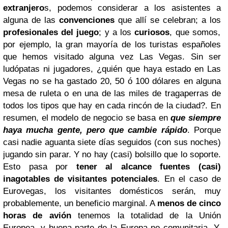
extranjero
s, podemos considerar a los asistentes a
alguna de las
convenciones
que allí se celebran; a los
profesionales del juego
; y a los
curiosos
, que somos,
por ejemplo, la gran mayoría de los turistas españoles
que hemos visitado alguna vez Las Vegas. Sin ser
ludópatas ni jugadores, ¿quién que haya estado en Las
Vegas no se ha gastado 20, 50 ó 100 dólares en alguna
mesa de ruleta o en una de las miles de tragaperras de
todos los tipos que hay en cada rincón de la ciudad?.
En
resumen, el modelo de negocio se basa en
que siempre
haya mucha gente, pero que cambie rápido
. Porque
casi nadie aguanta siete días seguidos (con sus noches)
jugando sin parar. Y no hay (casi) bolsillo que lo soporte.
Esto pasa por
tener al alcance fuentes (casi)
inagotables de visitantes potenciales
. En el caso de
Eurovegas, los visitantes domésticos serán, muy
probablemente, un beneficio marginal. A
menos de cinco
horas de avión
tenemos la totalidad de la Unión
Europea, y buena parte de la Europa no comunitaria. Y,