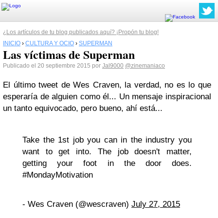
¿Los artículos de tu blog publicados aquí? ¡Propón tu blog!
INICIO
›
CULTURA Y OCIO
›
SUPERMAN
Las víctimas de Superman
Publicado el 20 septiembre 2015 por
Jal9000
@zinemaniaco
El último tweet de Wes Craven, la verdad, no es lo que
esperaría de alguien como él... Un mensaje inspiracional
un tanto equivocado, pero bueno, ahí está...
Take the 1st job you can in the industry you
want to get into. The job doesn't matter,
getting your foot in the door does.
#MondayMotivation
- Wes Craven (@wescraven)
July 27, 2015