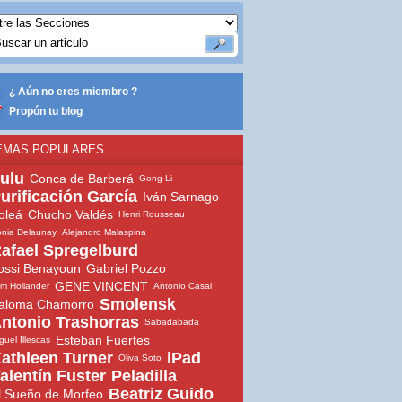
¿ Aún no eres miembro ?
Propón tu blog
EMAS POPULARES
ulu
Conca de Barberá
Gong Li
urificación García
Iván Sarnago
oleá
Chucho Valdés
Henri Rousseau
nia Delaunay
Alejandro Malaspina
afael Spregelburd
ossi Benayoun
Gabriel Pozzo
GENE VINCENT
m Hollander
Antonio Casal
Smolensk
aloma Chamorro
ntonio Trashorras
Sabadabada
Esteban Fuertes
guel Illescas
athleen Turner
iPad
Oliva Soto
alentín Fuster
Peladilla
Beatriz Guido
l Sueño de Morfeo