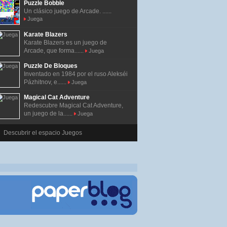
Puzzle Bobble
Un clásico juego de Arcade. ......
Juega
Karate Blazers
Karate Blazers es un juego de
Arcade, que forma......
Juega
Puzzle De Bloques
Inventado en 1984 por el ruso Alekséi
Pázhitnov, e......
Juega
Magical Cat Adventure
Redescubre Magical Cat Adventure,
un juego de la......
Juega
Descubrir el espacio Juegos