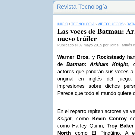
Revista Tecnología
INICIO
›
TECNOLOGÍA
›
VIDEOJUEGOS
›
BAT
Las voces de Batman: Ar
nuevo tráiler
Publicado el 07 mayo 2015 por
Jorge Farinós 
Warner Bros.
y
Rocksteady
han 
de
Batman: Arkham Knight
, 
actores que pondrán sus voces a l
original en inglés del jueg
impresiones sobre dichos pers
Parece que todo el mundo quiere 
En el reparto repiten actores ya 
Knight
, como
Kevin Conroy
co
como Harley Quinn,
Troy Baker
North
como El Pingüino. A e