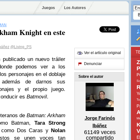
Juegos
Los Autores
MAN
kham Knight en este
Ibáñez
@Living_PS
T
Ver el artículo original
publicado un nuevo tráiler
Z
Denunciar
donde podemos ver a los
P
os personajes en el doblaje
P
Sobre el autor
o, además de darnos sus
So
R
onajes y el propio juego.
Y
conducir es
Batmovil
.
To
P
A
veteranos de
Batman: Arkham
Jorge Farinós
Mi
mo Batman,
Tara Strong
K
Ibáñez
como Dos Caras y
Nolan
V
61149
veces
compartido
E
stos se unen voces tan