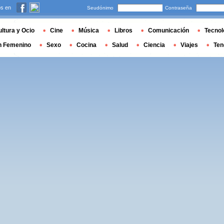
s en
Seudónimo
Contraseña
ltura y Ocio
Cine
Música
Libros
Comunicación
Tecnol
n Femenino
Sexo
Cocina
Salud
Ciencia
Viajes
Ten