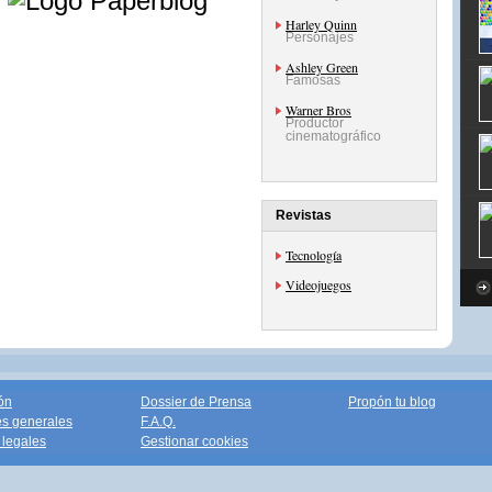
Harley Quinn
Personajes
Ashley Green
Famosas
Warner Bros
Productor
cinematográfico
Revistas
Tecnología
Videojuegos
ón
Dossier de Prensa
Propón tu blog
s generales
F.A.Q.
legales
Gestionar cookies