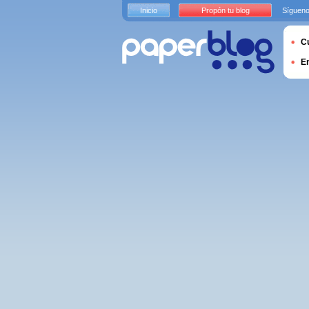
Inicio
Propón tu blog
Sígueno
Cu
E