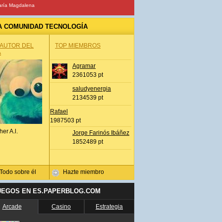
ría Magdalena
A COMUNIDAD TECNOLOGÍA
 AUTOR DEL
TOP MIEMBROS
A
Agramar
2361053 pt
saludyenergia
2134539 pt
Rafael
1987503 pt
her A.l.
Jorge Farinós Ibáñez
1852489 pt
Todo sobre él
Hazte miembro
UEGOS EN ES.PAPERBLOG.COM
Arcade
Casino
Estrategia