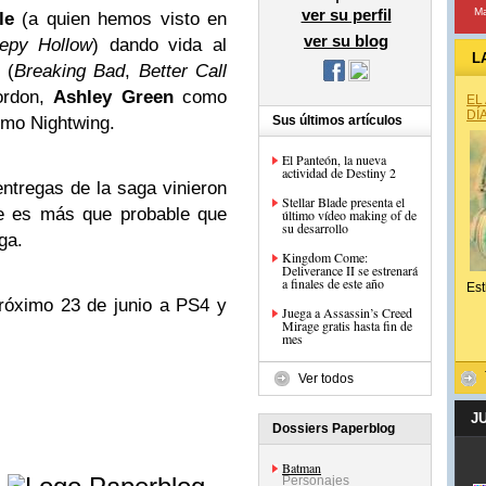
ver su perfil
Ma
le
(a quien hemos visto en
ver su blog
eepy Hollow
) dando vida al
L
(
Breaking Bad
,
Better Call
ordon,
Ashley Green
como
EL
DÍ
mo Nightwing.
Sus últimos artículos
El Panteón, la nueva
actividad de Destiny 2
ntregas de la saga vinieron
Stellar Blade presenta el
ue es más que probable que
último vídeo making of de
su desarrollo
ga.
Kingdom Come:
Deliverance II se estrenará
a finales de este año
Est
próximo 23 de junio a PS4 y
Juega a Assassin’s Creed
Mirage gratis hasta fin de
mes
Ver todos
J
Dossiers Paperblog
e
Batman
Personajes